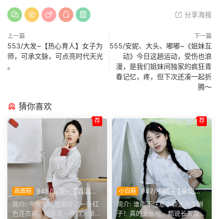
分享海报
上一篇
下一篇
553/大发~【热心育人】女子为
555/安妮、大头、嘟嘟~《姐妹互
师，可承文脉，可点亮时代天光
动》今日这趟运动，受伤也浪
。
漫，是我们姐妹间独家的疯狂青
春记忆，疼，但下次还凑一起折
腾～
猜你喜欢
荐
荐
948/安妮~【滔滔不
947/小颖~【亲切大
高跟鞋
小白鞋
绝】无需面对面，一通电话就
方】神情温和从容，是印象里
简介: 今天安妮里面穿了一条红
简介: 谁能不注意小颖这两条辫
能彻夜长谈，这大概就是女生
邻家女孩的样子，温顺恬静，
色连衣裙，外面套一件白大褂，
子！真的太长啦。都说长发及