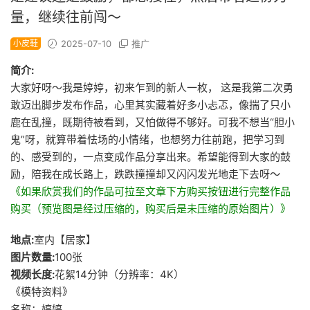
量，继续往前闯～
小皮鞋
2025-07-10
推广
简介:
大家好呀～我是婷婷，初来乍到的新人一枚， 这是我第二次勇
敢迈出脚步发布作品，心里其实藏着好多小忐忑，像揣了只小
鹿在乱撞，既期待被看到，又怕做得不够好。可我不想当“胆小
鬼”呀，就算带着怯场的小情绪，也想努力往前跑，把学习到
的、感受到的，一点变成作品分享出来。希望能得到大家的鼓
励，陪我在成长路上，跌跌撞撞却又闪闪发光地走下去呀～
《如果欣赏我们的作品可拉至文章下方购买按钮进行完整作品
购买（预览图是经过压缩的，购买后是未压缩的原始图片）》
地点:
室内【居家】
图片数量:
100张
视频长度:
花絮14分钟（分辨率：4K）
《模特资料》
名称：婷婷