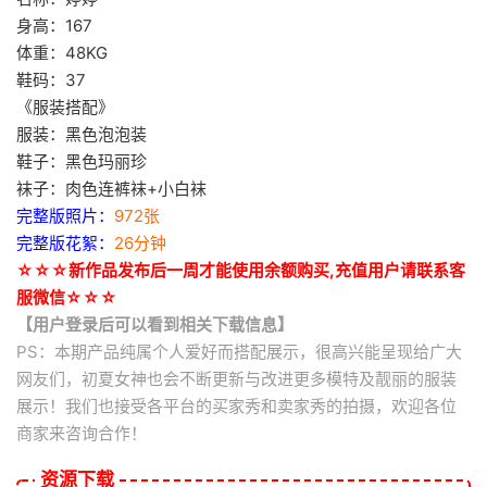
身高：167
体重：48KG
鞋码：37
《服装搭配》
服装：黑色泡泡装
鞋子：黑色玛丽珍
袜子：肉色连裤袜+小白袜
完整版照片：
972张
完整版花絮：
26分钟
☆☆☆新作品发布后一周才能使用余额购买,充值用户请联系客
服微信☆☆☆
【用户登录后可以看到相关下载信息】
PS：本期产品纯属个人爱好而搭配展示，很高兴能呈现给广大
网友们，初夏女神也会不断更新与改进更多模特及靓丽的服装
展示！我们也接受各平台的买家秀和卖家秀的拍摄，欢迎各位
商家来咨询合作！
资源下载