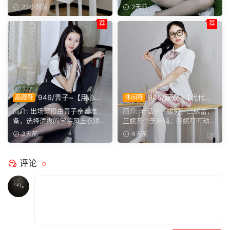
之间难得的默契。
越看越舒服。
正聊起和闺蜜通电话的...
腰，她这编好的麻花辫，...
23小时前
2天前
荐
荐
946/青子~【用心准
945/双双~【代代相
高跟鞋
休闲鞋
备】来看青子亲自准备的整套
传】提起手指螺纹的老话，不
简介: 出场穿搭由青子亲自准
简介: 老话讲一螺穷，二螺富，
穿搭，经典学院风上身，这套
少人小时候都听过，大家还能
备，选择清爽的学院风上衣短
三螺开个芝麻铺，四螺叮叮动，
上身效果很合意。
回忆起几句？
裙。两双同款材质的袜子，...
五螺挑屎桶。和双双聊...
3天前
4天前
评论
0