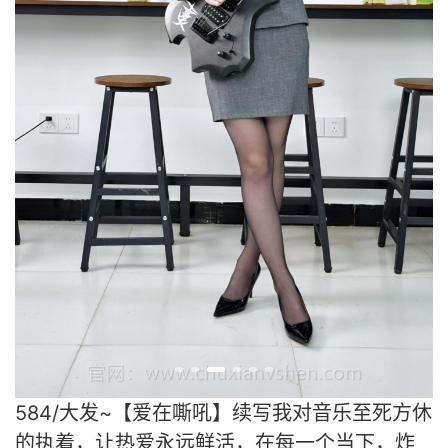
584/大发~【爱在嘶吼】续写我对音乐至死方休
的执着，让热爱永远鲜活，在每一个当下，炸