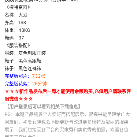
《模特资料》
名称：大发
身高：168
体重：48KG
鞋码：37
《服装搭配》
服装：灰色制服正装
鞋子：黑色高跟鞋
袜子：黑色连裤袜
完整版照片：
732张
完整版花絮：
26分钟
☆☆☆新作品发布后一周才能使用余额购买,充值用户请联系客
服微信☆☆☆
【用户登录后可以看到相关下载信息】
PS：本期产品纯属个人爱好而搭配展示，很高兴能呈现给广大
网友们，初夏女神也会不断更新与改进更多模特及靓丽的服装
展示！我们也接受各平台的买家秀和卖家秀的拍摄，欢迎各位