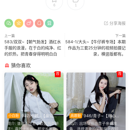
6
1
分享海报
上一篇
下一篇
583/双双~【朝气勃发】酒红水
584-1/大头~【牛仔裤专场】本期
手服的浪漫，在于白的纯净、红
作品为三套25分钟的视频拍摄记
的炽热，把青春穿得明明白白
录，横竖版都有。
猜你喜欢
荐
荐
947/小颖~【亲切大
946/青子~【用心准
小白鞋
高跟鞋
方】神情温和从容，是印象里
备】来看青子亲自准备的整套
简介: 谁能不注意小颖这两条辫
简介: 出场穿搭由青子亲自准
邻家女孩的样子，温顺恬静，
穿搭，经典学院风上身，这套
子！真的太长啦。都说长发及
备，选择清爽的学院风上衣短