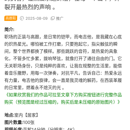
裂开最热烈的声响 。
高跟鞋
2025-08-09
推广
简介:
职场的正装与高跟，是日常的铠甲，而电吉他，是我藏在心底
的炽热星光。哪怕被工作打磨，只要抱起它，指尖触弦的瞬
间，整个世界都换了模样。那些跳跃的音符，是热爱的具象
化，不管多忙多累，拨响琴弦，就像打开了通往自由的门。它
无关职场身份，只是纯粹的喜欢，让我在规整的生活里，能借
着音乐撒野，用每一次弹奏，对抗平凡，告诉自己：热爱永远
有力量，电吉他的旋律，会一直是我灵魂的解药，在西装革履
的日常里，燃着永不熄灭的光 。
《如果欣赏我们的作品可拉至文章下方购买按钮进行完整作品
购买（预览图是经过压缩的，购买后是未压缩的原始图片）》
地点:
室内【居家】
图片数量:
100张
视频长度:
花絮14分钟（分辨率：4K）