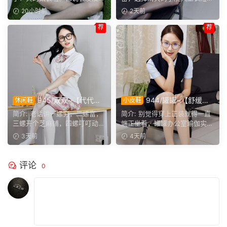
越看越舒服。
上身效果很合意。
腰，她这编好的麻花辫，...
裙。两双同款材质的袜子，...
20小时前
2天前
荐
荐
945/双双~【代代相
944/罐罐~【舒缓筋
休闲鞋
小皮鞋
传】提起手指螺纹的老话，不
骨】谁说正装不方便舒展肢
简介: 老话讲一螺穷，二螺富，
简介: 别觉得穿上正装就得一直
少人小时候都听过，大家还能
体，干练得体的职场装束，练
三螺开个芝麻铺，四螺叮叮动，
端正坐着，罐罐办公室瑜伽实拍
回忆起几句？
瑜伽完全不受影响。
五螺挑屎桶。和双双聊...
来啦。就算一身正装，...
3天前
4天前
评论
0