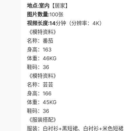
地点:室内
【居家】
图片数量:
100张
视频长度:14
分钟（分辨率：4K）
《模特资料》
名称：番茄
身高：163
体重：46KG
鞋码：36
《模特资料》
名称：芸芸
身高：166
体重：45KG
鞋码：36
《服装搭配》
服装：白衬衫+黑短裙、白衬衫+米色短裙