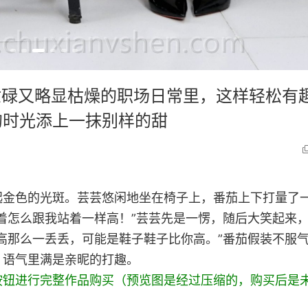
》忙碌又略显枯燥的职场日常里，这样轻松有
的时光添上一抹别样的甜
起金色的光斑。芸芸悠闲地坐在椅子上，番茄上下打量了
着怎么跟我站着一样高！”芸芸先是一愣，随后大笑起来
高那么一丢丢，可能是鞋子鞋子比你高。”番茄假装不服
，语气里满是亲昵的打趣。
按钮进行完整作品购买（预览图是经过压缩的，购买后是