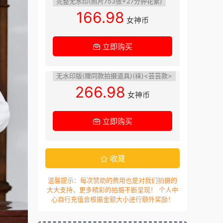
完整无水印(照片753张+27分钟花絮)
166.98
女神币
立即购买
无水印版(赠同款拍摄道具)(袜)<芸芸款>
266.98
女神币
立即购买
收藏
温馨提示：每次赞助的费用也是对我们拍摄的
大大支持，更多精彩的拍摄不断呈现！ 个人中
心自行充值会根据金额大小进行额外奖励！