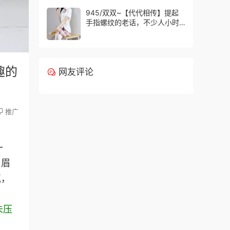
很合意。
945/双双~【代代相传】提起
手指螺纹的老话，不少人小时
候都听过，大家还能回忆起几
句？
趣的
网友评论
推广
一
，眉
气，
未压