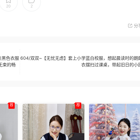
20
2
分
住黑色衣服
604/双双~【无忧无虑】套上小学蓝白校服，想起晨读时的朗
无束的畅
衣摆扫过课桌，带起旧日的小
荐
荐