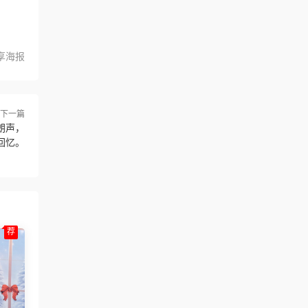
享海报
下一篇
朗声，
回忆。
荐