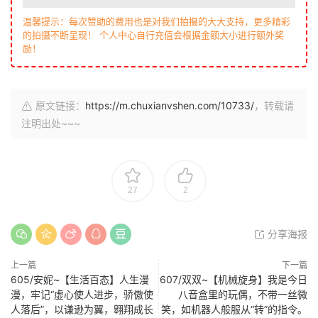
温馨提示：每次赞助的费用也是对我们拍摄的大大支持，更多精彩
的拍摄不断呈现！ 个人中心自行充值会根据金额大小进行额外奖
励！
原文链接：
https://m.chuxianvshen.com/10733/
，转载请
注明出处~~~
27
2
分享海报
上一篇
下一篇
605/安妮~【生活百态】人生漫
607/双双~【机械旋身】我是今日
漫，牢记“虚心使人进步，骄傲使
八音盒里的玩偶，不带一丝微
人落后”，以谦逊为翼，翱翔成长
笑，如机器人般服从“转”的指令。