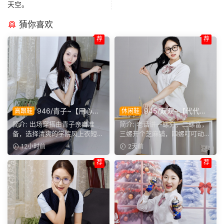
天空。
猜你喜欢
荐
荐
946/青子~【用心准
945/双双~【代代相
高跟鞋
休闲鞋
备】来看青子亲自准备的整套
传】提起手指螺纹的老话，不
简介: 出场穿搭由青子亲自准
简介: 老话讲一螺穷，二螺富，
穿搭，经典学院风上身，这套
少人小时候都听过，大家还能
备，选择清爽的学院风上衣短
三螺开个芝麻铺，四螺叮叮动，
上身效果很合意。
回忆起几句？
裙。两双同款材质的袜子，...
五螺挑屎桶。和双双聊...
12小时前
2天前
荐
荐