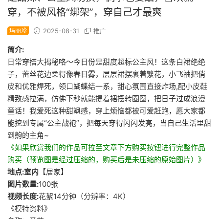
穿，不被风格“绑架”，穿自己才最爽
玛丽珍
2025-08-31
推广
简介:
日常穿搭大揭秘咯～今日份是甜度超标公主风！这条白裙绝绝
子，蕾丝花边柔得像春日雾，层层裙摆裹着繁花，小飞袖把俏
皮和优雅焊死，领口蝴蝶结一系，甜心氛围直接炸场,配小皮鞋
精致感拉满，仿佛下秒就能提着裙摆转圈圈，把日子过成浪漫
童话！我爱死这种甜飒感，穿上烦恼都被可爱赶跑，愿大家都
能挖到专属“公主战袍”，把每天穿得闪闪发亮，当自己生活里甜
到齁的主角~
《如果欣赏我们的作品可拉至文章下方购买按钮进行完整作品
购买（预览图是经过压缩的，购买后是未压缩的原始图片）》
地点:室内
【居家】
图片数量:
100张
视频长度:
花絮14分钟（分辨率：4K）
《模特资料》