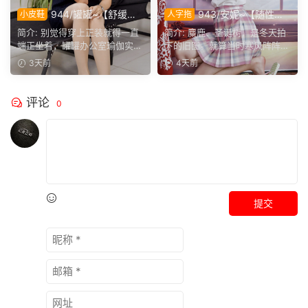
944/罐罐~【舒缓筋
943/安妮~【随性悦
小皮鞋
人字拖
骨】谁说正装不方便舒展肢
己】不必被季节左右穿搭，喜
简介: 别觉得穿上正装就得一直
简介: 麋鹿、圣诞树，是冬天拍
体，干练得体的职场装束，练
欢没有时间界限，无论什么时
端正坐着，罐罐办公室瑜伽实拍
下的旧图。就算当时寒风阵阵，
瑜伽完全不受影响。
候，都可以穿上小裙子
来啦。就算一身正装，...
也少不了学院风百褶裙...
3天前
4天前
评论
0
提交