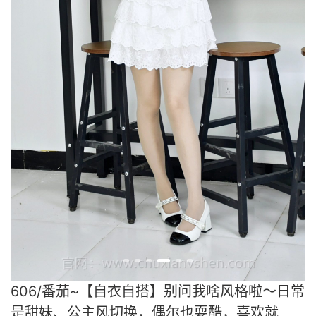
606/番茄~【自衣自搭】别问我啥风格啦～日常
是甜妹、公主风切换，偶尔也耍酷，喜欢就