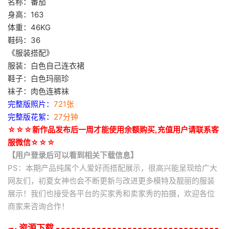
名称：番茄
身高：163
体重：46KG
鞋码：36
《服装搭配》
服装：白色自己连衣裙
鞋子：白色玛丽珍
袜子：肉色连裤袜
完整版照片：
721张
完整版花絮：
27分钟
☆☆☆新作品发布后一周才能使用余额购买,充值用户请联系客
服微信☆☆☆
【用户登录后可以看到相关下载信息】
PS：本期产品纯属个人爱好而搭配展示，很高兴能呈现给广大
网友们，初夏女神也会不断更新与改进更多模特及靓丽的服装
展示！我们也接受各平台的买家秀和卖家秀的拍摄，欢迎各位
商家来咨询合作！
资源下载