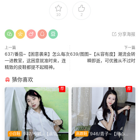
10
2
分享海报
上一篇
下一篇
637/番茄~【困意袭来】怎么每次
639/图图~【从容有度】潮流会转
一进教室，这困意就准时来，连
瞬即逝，可优雅从不过时
精致的皮鞋都提不起精神。
猜你喜欢
荐
荐
947/小颖~【亲切大
946/青子~【用心准
小白鞋
高跟鞋
方】神情温和从容，是印象里
备】来看青子亲自准备的整套