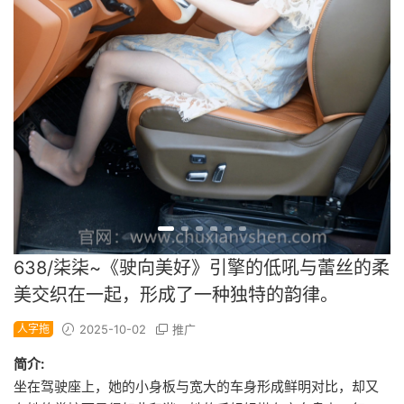
638/柒柒~《驶向美好》引擎的低吼与蕾丝的柔
美交织在一起，形成了一种独特的韵律。
人字拖
2025-10-02
推广
简介:
坐在驾驶座上，她的小身板与宽大的车身形成鲜明对比，却又