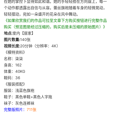
在她的掌控下显得如此和谐。她的手轻轻搭在方向盘上，每一
个动作都透露出自信与从容。蕾丝旗袍随着车身的轻微晃动，
轻轻摆动，宛如一朵盛开的花朵在风中舞动。
《如果欣赏我们的作品可拉至文章下方购买按钮进行完整作品
购买（预览图是经过压缩的，购买后是未压缩的原始图片）》
地点:
室内【居家】
图片数量:
140张
视频长度:
20分钟（分辨率：4K）
《模特资料》
名称：柒柒
身高：162
体重：40KG
鞋码：36
《服装搭配》
服装：浅蓝色旗袍
鞋子：黑色单鞋+黑色人字拖
袜子：灰色连裤袜
完整版照片：
711张