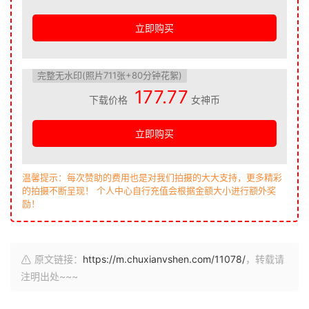
立即购买
完整无水印(照片711张+80分钟花絮)
177.77
下载价格
女神币
立即购买
温馨提示：每次赞助的费用也是对我们拍摄的大大支持，更多精彩
的拍摄不断呈现！ 个人中心自行充值会根据金额大小进行额外奖
励！
原文链接：
https://m.chuxianvshen.com/11078/
，转载请
注明出处~~~