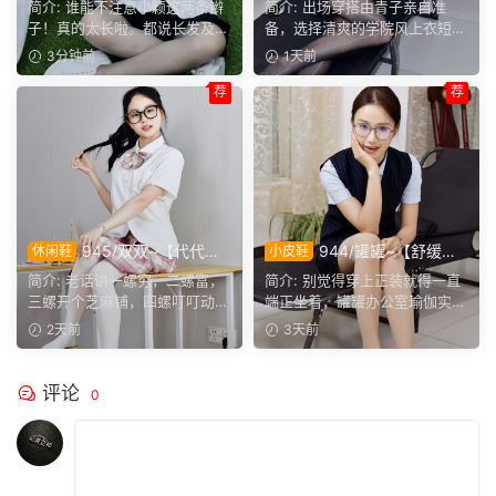
简介: 谁能不注意小颖这两条辫
简介: 出场穿搭由青子亲自准
邻家女孩的样子，温顺恬静，
穿搭，经典学院风上身，这套
子！真的太长啦。都说长发及
备，选择清爽的学院风上衣短
越看越舒服。
上身效果很合意。
腰，她这编好的麻花辫，...
裙。两双同款材质的袜子，...
3分钟前
1天前
荐
荐
945/双双~【代代相
944/罐罐~【舒缓筋
休闲鞋
小皮鞋
传】提起手指螺纹的老话，不
骨】谁说正装不方便舒展肢
简介: 老话讲一螺穷，二螺富，
简介: 别觉得穿上正装就得一直
少人小时候都听过，大家还能
体，干练得体的职场装束，练
三螺开个芝麻铺，四螺叮叮动，
端正坐着，罐罐办公室瑜伽实拍
回忆起几句？
瑜伽完全不受影响。
五螺挑屎桶。和双双聊...
来啦。就算一身正装，...
2天前
3天前
评论
0