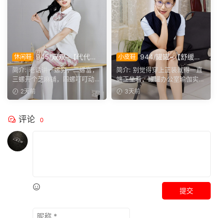
945/双双~【代代相
944/罐罐~【舒缓筋
休闲鞋
小皮鞋
传】提起手指螺纹的老话，不
骨】谁说正装不方便舒展肢
简介: 老话讲一螺穷，二螺富，
简介: 别觉得穿上正装就得一直
少人小时候都听过，大家还能
体，干练得体的职场装束，练
三螺开个芝麻铺，四螺叮叮动，
端正坐着，罐罐办公室瑜伽实拍
回忆起几句？
瑜伽完全不受影响。
五螺挑屎桶。和双双聊...
来啦。就算一身正装，...
2天前
3天前
评论
0
提交