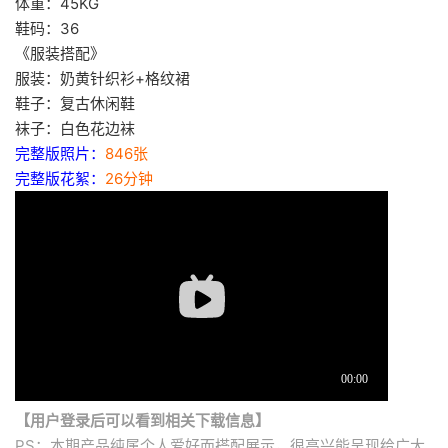
体重：45KG
鞋码：36
《服装搭配》
服装：奶黄针织衫+格纹裙
鞋子：复古休闲鞋
袜子：白色花边袜
完整版照片：
846张
完整版花絮：
26分钟
【用户登录后可以看到相关下载信息】
PS：本期产品纯属个人爱好而搭配展示，很高兴能呈现给广大