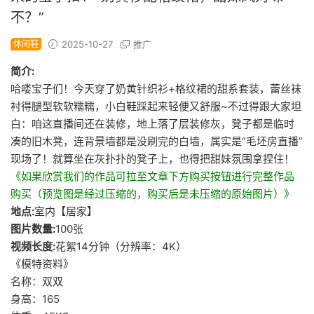
不？”
休闲鞋
2025-10-27
推广
简介:
哈喽宝子们！今天穿了奶黄针织衫+格纹裙的甜系套装，蕾丝袜
衬得腿型软软糯糯，小白鞋踩起来轻便又舒服~不过得跟大家坦
白：咱这直播间还在装修，地上落了层装修灰，凳子都是临时
凑的旧木凳，连背景墙都是没刷完的白墙，属实是“毛坯房直播”
现场了！就算坐在灰扑扑的凳子上，也得把甜妹氛围拿捏住！
《如果欣赏我们的作品可拉至文章下方购买按钮进行完整作品
购买（预览图是经过压缩的，购买后是未压缩的原始图片）》
地点:
室内【居家】
图片数量:
100张
视频长度:
花絮14分钟（分辨率：4K）
《模特资料》
名称：双双
身高：165