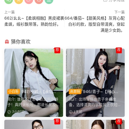
上一篇
下一篇
662/幺幺~【柔飒相融】黑皮裙裹
664/番茄~【甜美风格】灰背心配
柔飒，缎衫飘带落，熟韵恰好。
白衫的款，版型自带清爽，穿起
满是少女韵。
猜你喜欢
荐
荐
947/小颖~【亲切大
946/青子~【用心准
小白鞋
高跟鞋
方】神情温和从容，是印象里
备】来看青子亲自准备的整套
简介: 谁能不注意小颖这两条辫
简介: 出场穿搭由青子亲自准
邻家女孩的样子，温顺恬静，
穿搭，经典学院风上身，这套
子！真的太长啦。都说长发及
备，选择清爽的学院风上衣短
越看越舒服。
上身效果很合意。
腰，她这编好的麻花辫，...
裙。两双同款材质的袜子，...
7小时前
1天前
荐
荐