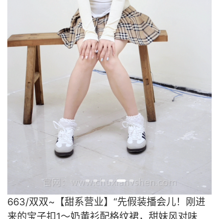
663/双双~【甜系营业】“先假装播会儿！刚进
来的宝子扣1～奶黄衫配格纹裙，甜妹风对味