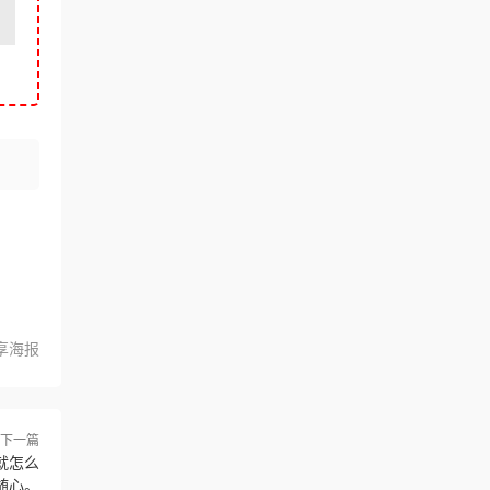
享海报
下一篇
就怎么
随心。