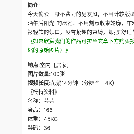
简介:
今天偏爱一身不费力的男友风，不用计较版型
晒午后阳光”的松弛。不用刻意收束轮廓，布
衫轻软的领口，没有紧绷的束缚，却把“舒适
《如果欣赏我们的作品可拉至文章下方购买
缩的原始图片）》
地点:室内
【居家】
图片数量:
100张
视频长度:
花絮14分钟（分辨率：4K）
《模特资料》
名称：芸芸
身高：166
体重：45KG
鞋码：36