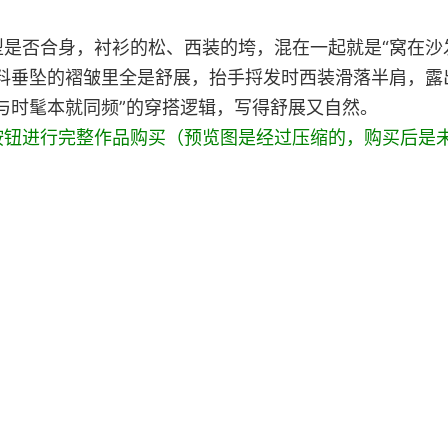
是否合身，衬衫的松、西装的垮，混在一起就是“窝在沙
料垂坠的褶皱里全是舒展，抬手捋发时西装滑落半肩，露
与时髦本就同频”的穿搭逻辑，写得舒展又自然。
按钮进行完整作品购买（预览图是经过压缩的，购买后是