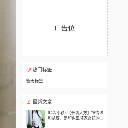
广告位
热门标签
暂无标签
最新文章
947/小颖~【亲切大方】神情温
和从容，是印象里邻家女孩的
样子，温顺恬静，越看越舒