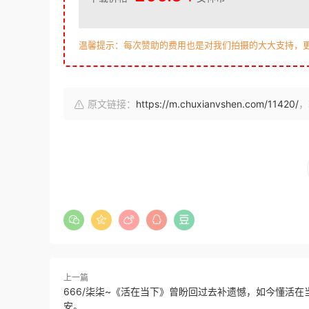
温馨提示：每次赞助的费用也是对我们拍摄的大大支持，
原文链接：
https://m.chuxianvshen.com/11420/
，
上一篇
666/柒柒~《活在当下》曾盼回过去补遗憾，如今懂活在
安。