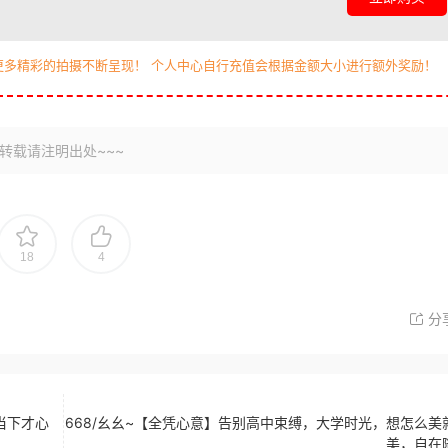
更多精彩的拍摄不断呈现！ 个人中心自行充值会根据金额大小进行额外奖励！
转载请注明出处~~~
18
4
分
当下才心
668/幺幺~【全凭心意】告别高中束缚，大学时光，想怎么美
美，自在