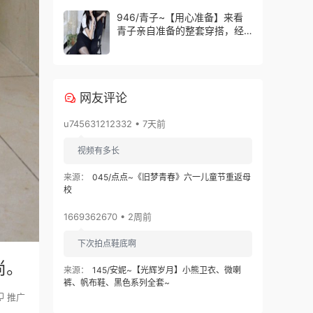
服。
946/青子~【用心准备】来看
青子亲自准备的整套穿搭，经
典学院风上身，这套上身效果
很合意。
网友评论
u745631212332 • 7天前
视频有多长
来源：
045/点点~《旧梦青春》六一儿童节重返母
校
1669362670 • 2周前
下次拍点鞋底啊
尚。
来源：
145/安妮~【光辉岁月】小熊卫衣、微喇
裤、帆布鞋、黑色系列全套~
推广