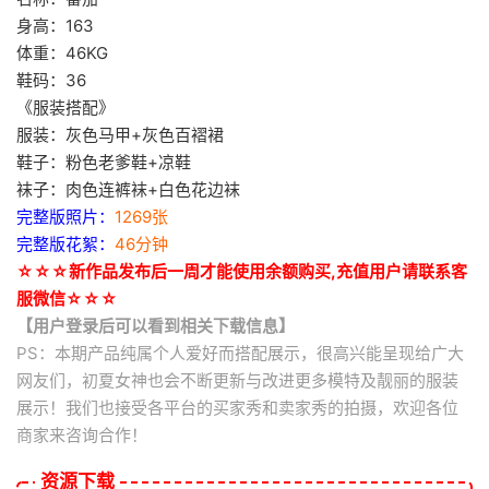
身高：163
体重：46KG
鞋码：36
《服装搭配》
服装：灰色马甲+灰色百褶裙
鞋子：粉色老爹鞋+凉鞋
袜子：肉色连裤袜+白色花边袜
完整版照片：
1269张
完整版花絮：
46分钟
☆☆☆新作品发布后一周才能使用余额购买,充值用户请联系客
服微信☆☆☆
【用户登录后可以看到相关下载信息】
PS：本期产品纯属个人爱好而搭配展示，很高兴能呈现给广大
网友们，初夏女神也会不断更新与改进更多模特及靓丽的服装
展示！我们也接受各平台的买家秀和卖家秀的拍摄，欢迎各位
商家来咨询合作！
资源下载