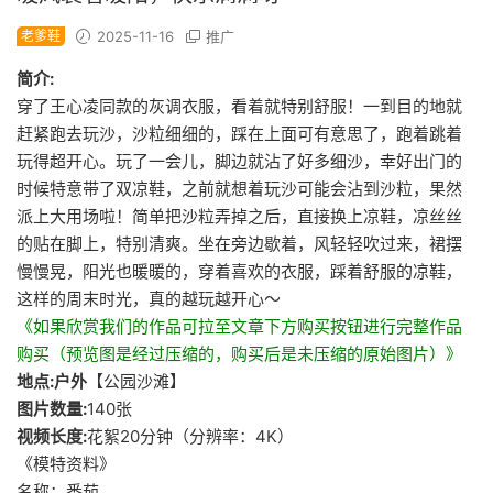
老爹鞋
2025-11-16
推广
简介:
穿了王心凌同款的灰调衣服，看着就特别舒服！一到目的地就
赶紧跑去玩沙，沙粒细细的，踩在上面可有意思了，跑着跳着
玩得超开心。玩了一会儿，脚边就沾了好多细沙，幸好出门的
时候特意带了双凉鞋，之前就想着玩沙可能会沾到沙粒，果然
派上大用场啦！简单把沙粒弄掉之后，直接换上凉鞋，凉丝丝
的贴在脚上，特别清爽。坐在旁边歇着，风轻轻吹过来，裙摆
慢慢晃，阳光也暖暖的，穿着喜欢的衣服，踩着舒服的凉鞋，
这样的周末时光，真的越玩越开心～
《如果欣赏我们的作品可拉至文章下方购买按钮进行完整作品
购买（预览图是经过压缩的，购买后是未压缩的原始图片）》
地点:户外
【公园沙滩】
图片数量:
140张
视频长度:
花絮20分钟（分辨率：4K）
《模特资料》
名称：番茄