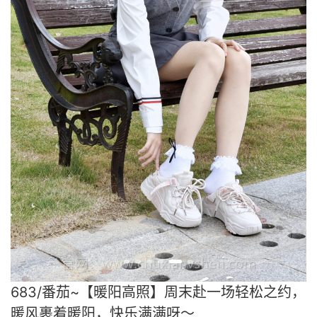
683/番茄~【暖阳高照】周末赴一场轻松之约，
暖风裹着暖阳，快乐满满呀～