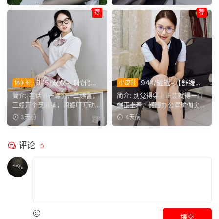
荐
荐
945/双双~【代代相
944/罐罐~【舒缓筋
休闲鞋
小皮鞋
传】提起手指螺纹的老话，不
骨】谁说正装不方便舒展肢
简介: 老话讲一螺穷，二螺富，
简介: 别觉得穿上正装就得一直
少人小时候都听过，大家还能
体，干练得体的职场装束，练
三螺开个芝麻铺，四螺叮叮动，
端正坐着，罐罐办公室瑜伽实拍
回忆起几句？
瑜伽完全不受影响。
五螺挑屎桶。和双双聊...
来啦。就算一身正装，...
3天前
4天前
评论
0
提交