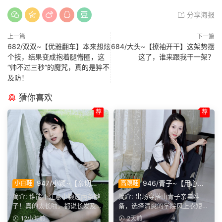
分享海报
上一篇
下一篇
682/双双~【优雅翻车】本来想炫
684/大头~【撩袖开干】这架势摆
个技，结果变成抱着腿懵圈，这
这了，谁来跟我干一架？
“帅不过三秒”的魔咒，真的是猝不
及防！
猜你喜欢
荐
荐
947/小颖~【亲切大
946/青子~【用心准
小白鞋
高跟鞋
方】神情温和从容，是印象里
备】来看青子亲自准备的整套
简介: 谁能不注意小颖这两条辫
简介: 出场穿搭由青子亲自准
邻家女孩的样子，温顺恬静，
穿搭，经典学院风上身，这套
子！真的太长啦。都说长发及
备，选择清爽的学院风上衣短
越看越舒服。
上身效果很合意。
腰，她这编好的麻花辫，...
裙。两双同款材质的袜子，...
12小时前
2天前