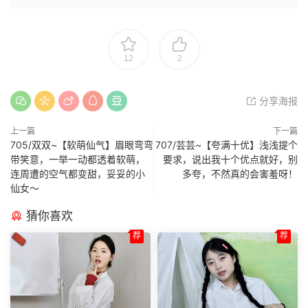
12
2
分享海报
上一篇
下一篇
705/双双~【软萌仙气】眉眼弯弯
707/芸芸~【夸满十优】浅浅提个
带笑意，一举一动都透着软萌，
要求，说出我十个优点就好，别
连周遭的空气都变甜，妥妥的小
多夸，不然真的会害羞呀！
仙女～
猜你喜欢
荐
荐