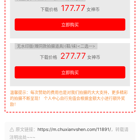
177.77
下载价格
女神币
立即购买
无水印版(赠同款拍摄道具)(鞋/袜)<二选一>
277.77
下载价格
女神币
立即购买
温馨提示：每次赞助的费用也是对我们拍摄的大大支持，更多精彩
的拍摄不断呈现！ 个人中心自行充值会根据金额大小进行额外奖
励！
原文链接：
https://m.chuxianvshen.com/11891/
，转载请
注明出处~~~