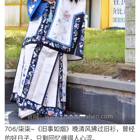
706/柒柒~《旧事如烟》晚清风拂过旧衫，曾经
的好日子，只剩回忆缠得人心涩。