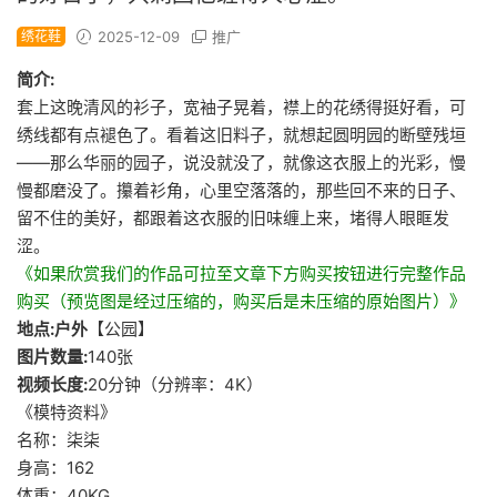
绣花鞋
2025-12-09
推广
简介:
套上这晚清风的衫子，宽袖子晃着，襟上的花绣得挺好看，可
绣线都有点褪色了。看着这旧料子，就想起圆明园的断壁残垣
——那么华丽的园子，说没就没了，就像这衣服上的光彩，慢
慢都磨没了。攥着衫角，心里空落落的，那些回不来的日子、
留不住的美好，都跟着这衣服的旧味缠上来，堵得人眼眶发
涩。
《如果欣赏我们的作品可拉至文章下方购买按钮进行完整作品
购买（预览图是经过压缩的，购买后是未压缩的原始图片）》
地点:户外
【公园】
图片数量:
140张
视频长度:
20分钟（分辨率：4K）
《模特资料》
名称：柒柒
身高：162
体重：40KG