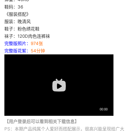
鞋码：36
《服装搭配》
服装：晚清风
鞋子：粉色绣花鞋
袜子：120D肉色连裤袜
完整版照片：
974张
完整版花絮：
54分钟
【用户登录后可以看到相关下载信息】
PS：本期产品纯属个人爱好而搭配展示，很高兴能呈现给广大