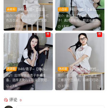
948/安妮~【滔滔不
947/小颖~【亲切大
高跟鞋
小白鞋
绝】无需面对面，一通电话就
方】神情温和从容，是印象里
简介: 今天安妮里面穿了一条红
简介: 谁能不注意小颖这两条辫
能彻夜长谈，这大概就是女生
邻家女孩的样子，温顺恬静，
色连衣裙，外面套一件白大褂，
子！真的太长啦。都说长发及
之间难得的默契。
越看越舒服。
正聊起和闺蜜通电话的...
腰，她这编好的麻花辫，...
11小时前
1天前
荐
荐
946/青子~【用心准
945/双双~【代代相
高跟鞋
休闲鞋
备】来看青子亲自准备的整套
传】提起手指螺纹的老话，不
简介: 出场穿搭由青子亲自准
简介: 老话讲一螺穷，二螺富，
穿搭，经典学院风上身，这套
少人小时候都听过，大家还能
备，选择清爽的学院风上衣短
三螺开个芝麻铺，四螺叮叮动，
上身效果很合意。
回忆起几句？
裙。两双同款材质的袜子，...
五螺挑屎桶。和双双聊...
2天前
3天前
评论
0