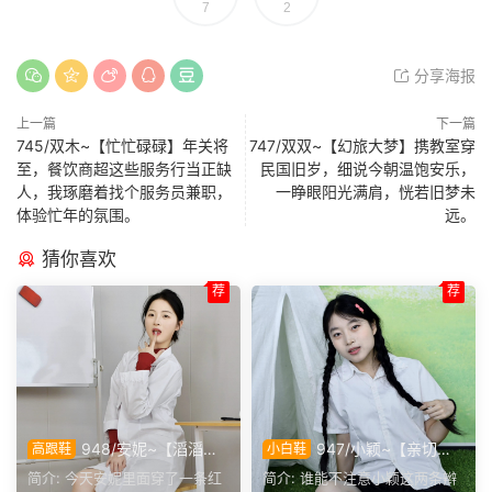
7
2
分享海报
上一篇
下一篇
745/双木~【忙忙碌碌】年关将
747/双双~【幻旅大梦】携教室穿
至，餐饮商超这些服务行当正缺
民国旧岁，细说今朝温饱安乐，
人，我琢磨着找个服务员兼职，
一睁眼阳光满肩，恍若旧梦未
体验忙年的氛围。
远。
猜你喜欢
荐
荐
948/安妮~【滔滔不
947/小颖~【亲切大
高跟鞋
小白鞋
绝】无需面对面，一通电话就
方】神情温和从容，是印象里
简介: 今天安妮里面穿了一条红
简介: 谁能不注意小颖这两条辫