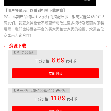
【用户登录后可以看到相关下载信息】
PS：本期产品纯属个人爱好而搭配展示，很高兴能呈现给广大
网友们，初夏女神也会不断更新与改进更多模特及靓丽的服装
展示！我们也接受各平台的买家秀和卖家秀的拍摄，欢迎各位
商家来咨询合作！
资源下载
照片（100张）
6.69
下载价格
女神币
立即购买
照片+花絮（照片100张+14分钟花絮）
11.89
下载价格
女神币