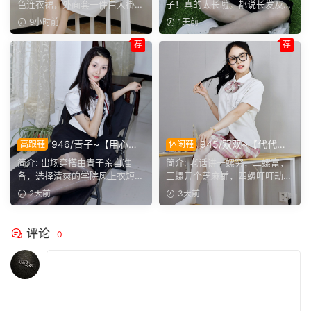
能彻夜长谈，这大概就是女生
邻家女孩的样子，温顺恬静，
色连衣裙，外面套一件白大褂，
子！真的太长啦。都说长发及
之间难得的默契。
越看越舒服。
正聊起和闺蜜通电话的...
腰，她这编好的麻花辫，...
9小时前
1天前
荐
荐
946/青子~【用心准
945/双双~【代代相
高跟鞋
休闲鞋
备】来看青子亲自准备的整套
传】提起手指螺纹的老话，不
简介: 出场穿搭由青子亲自准
简介: 老话讲一螺穷，二螺富，
穿搭，经典学院风上身，这套
少人小时候都听过，大家还能
备，选择清爽的学院风上衣短
三螺开个芝麻铺，四螺叮叮动，
上身效果很合意。
回忆起几句？
裙。两双同款材质的袜子，...
五螺挑屎桶。和双双聊...
2天前
3天前
评论
0