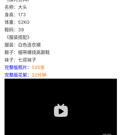
名称：大头
身高：173
体重：52KG
鞋码：39
《服装搭配》
服装：白色连衣裙
鞋子：细带缠绕高跟鞋
袜子：七双袜子
完整版照片：
535张
完整版花絮：
32分钟