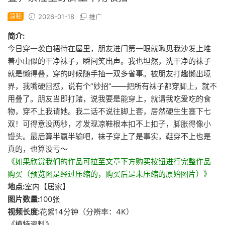
凉鞋
2026-01-18
推广
简介:
今日穿一袭白裙待在屋里，朋友进门第一眼就瞅见我沙发上堆
着小山似的干净袜子，瞬间笑出声。我也坦然，洗干净的袜子
就是懒得叠，穿的时候随手抽一双多省事。被朋友打趣懒出境
界，我嘴硬回怼，说有个“妙招”——把所有袜子都穿脚上，就不
用叠了。朋友当即打赌，说我要是能穿上，就请我吃爱吃的食
物，穿不上我请她。我二话不说往脚上套，居然硬生生塞下七
双！可得意没两秒，才发现凉鞋根本扣不上扣子，脚胀得像小
馒头。最后算半赢半输吧，袜子穿上了是事实，鞋穿不上也是
真的，也算没亏～
《如果欣赏我们的作品可拉至文章下方购买按钮进行完整作品
购买（预览图是经过压缩的，购买后是未压缩的原始图片）》
地点:
室内【居家】
图片数量:
100张
视频长度:
花絮14分钟（分辨率：4K）
《模特资料》