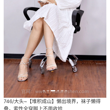
746/大头~【堆积成山】懒出境界，袜子懒得
叠，索性全穿脚上不用收拾