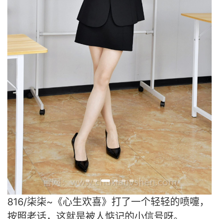
816/柒柒~《心生欢喜》打了一个轻轻的喷嚏，
按照老话，这就是被人惦记的小信号呀。