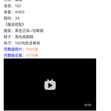
身高：162
体重：40KG
鞋码：36
《服装搭配》
服装：黑色正装+包臀裙
鞋子：黑色高跟鞋
袜子：10D肉色连裤袜
完整版照片：
1025张
完整版花絮：
47分钟