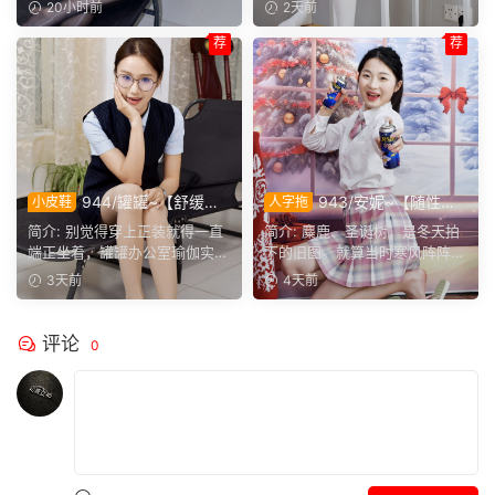
20小时前
2天前
荐
荐
944/罐罐~【舒缓筋
943/安妮~【随性悦
小皮鞋
人字拖
骨】谁说正装不方便舒展肢
己】不必被季节左右穿搭，喜
简介: 别觉得穿上正装就得一直
简介: 麋鹿、圣诞树，是冬天拍
体，干练得体的职场装束，练
欢没有时间界限，无论什么时
端正坐着，罐罐办公室瑜伽实拍
下的旧图。就算当时寒风阵阵，
瑜伽完全不受影响。
候，都可以穿上小裙子
来啦。就算一身正装，...
也少不了学院风百褶裙...
3天前
4天前
评论
0