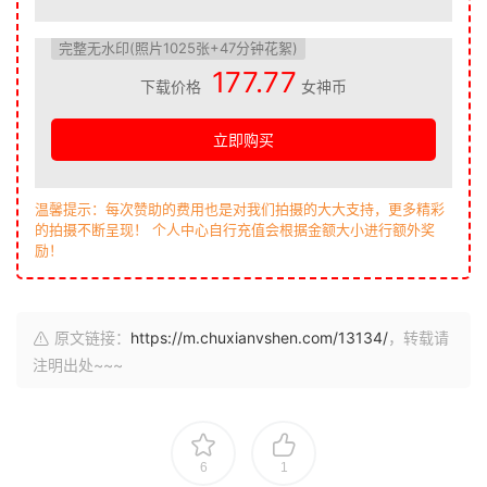
完整无水印(照片1025张+47分钟花絮)
177.77
下载价格
女神币
立即购买
温馨提示：每次赞助的费用也是对我们拍摄的大大支持，更多精彩
的拍摄不断呈现！ 个人中心自行充值会根据金额大小进行额外奖
励！
原文链接：
https://m.chuxianvshen.com/13134/
，转载请
注明出处~~~
6
1