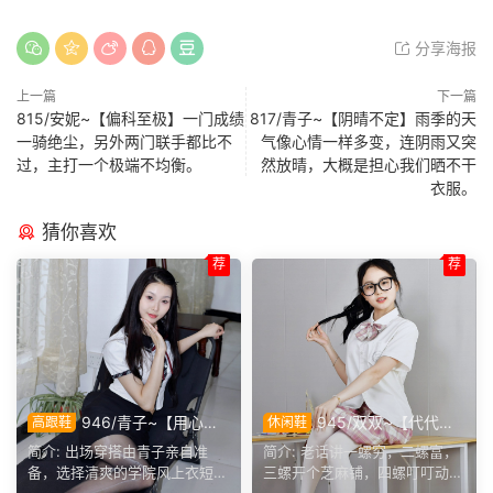
分享海报
上一篇
下一篇
815/安妮~【偏科至极】一门成绩
817/青子~【阴晴不定】雨季的天
一骑绝尘，另外两门联手都比不
气像心情一样多变，连阴雨又突
过，主打一个极端不均衡。
然放晴，大概是担心我们晒不干
衣服。
猜你喜欢
荐
荐
946/青子~【用心准
945/双双~【代代相
高跟鞋
休闲鞋
备】来看青子亲自准备的整套
传】提起手指螺纹的老话，不
简介: 出场穿搭由青子亲自准
简介: 老话讲一螺穷，二螺富，
穿搭，经典学院风上身，这套
少人小时候都听过，大家还能
备，选择清爽的学院风上衣短
三螺开个芝麻铺，四螺叮叮动，
上身效果很合意。
回忆起几句？
裙。两双同款材质的袜子，...
五螺挑屎桶。和双双聊...