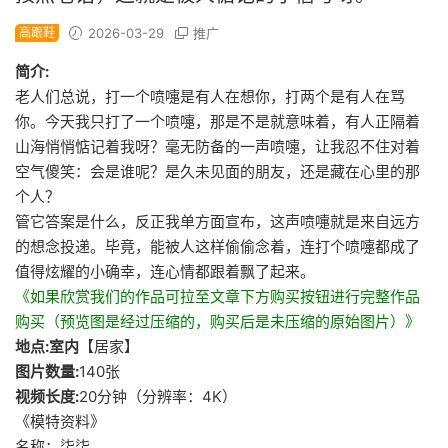
高跟鞋
2026-03-29
推广
简介:
老人们总说，打一个喷嚏是有人在想你，打两个是有人在骂
你。今天我只打了一个喷嚏，那是不是就意味着，有人正隔着
山海悄悄惦记着我呀？毫无防备的一声喷嚏，让我忍不住对着
空气傻笑：会是谁呢？是久未见面的朋友，还是藏在心里的那
个人？
管它答案是什么，反正我单方面宣布，这声喷嚏就是来自远方
的想念投递。毕竟，能被人这样偷偷念着，连打个喷嚏都成了
值得炫耀的小确幸，连心情都跟着飘了起来。
《如果欣赏我们的作品可拉至文章下方购买按钮进行完整作品
购买（预览图是经过压缩的，购买后是未压缩的原始图片）》
地点:室内
【居家】
图片数量:
140张
视频长度:
20分钟（分辨率：4K）
《模特资料》
名称：柒柒