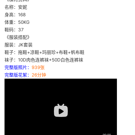
名称：安妮
身高：168
体重：50KG
鞋码：37
《服装搭配》
服装：JK套装
鞋子：拖鞋+凉鞋+玛丽珍+布鞋+帆布鞋
袜子：10D肉色连裤袜+50D白色连裤袜
完整版照片：
939张
完整版花絮：
26分钟