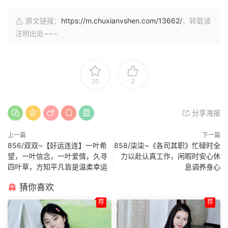
原文链接：
https://m.chuxianvshen.com/13662/
，转载请
注明出处~~~
10
2
分享海报
上一篇
下一篇
856/双双~【好运连连】一叶希
858/柒柒~《各司其职》忙碌时全
望，一叶信念，一叶爱情，久寻
力以赴认真工作，闲暇时安心休
四叶草，方知平凡皆是温柔幸运
息调养身心
猜你喜欢
荐
荐