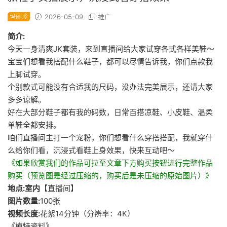
玛丽珍
2026-05-09
推广
简介:
今天一身清爽JK套装，来到直播间给大家试穿各式各样美鞋～
宝宝们想看我搭配什么鞋子，都可以尽情告诉我，你们点款我
上脚试穿。
个别款式可能没有合适我的尺码，没办法完美展示，还请大家
多多谅解。
好在大部分鞋子都有我的码数，日常百搭凉鞋、小皮鞋、温柔
单鞋全都安排。
咱们直播间主打一个宠粉，你们想看什么穿搭搭配，我就穿什
么给你们看，沉浸式看鞋上身效果，快来互动吧～
《如果欣赏我们的作品可拉至文章下方购买按钮进行完整作品
购买（预览图是经过压缩的，购买后是未压缩的原始图片）》
地点:室内
【直播间】
图片数量:
100张
视频长度:
花絮14分钟（分辨率：4K）
《模特资料》