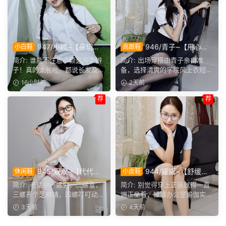
947/小颖~【亲切大
946/青子~【用心准
小白鞋
高跟鞋
方】神情温和从容，是印象里
备】来看青子亲自准备的整套
简介: 谁能不注意小颖这两条辫
简介: 出场穿搭由青子亲自准
邻家女孩的样子，温顺恬静，
穿搭，经典学院风上身，这套
子！真的太长啦。都说长发及
备，选择清爽的学院风上衣短
越看越舒服。
上身效果很合意。
腰，她这编好的麻花辫，...
裙。两双同款材质的袜子，...
16小时前
2天前
荐
荐
945/双双~【代代相
944/罐罐~【舒缓筋
休闲鞋
小皮鞋
传】提起手指螺纹的老话，不
骨】谁说正装不方便舒展肢
简介: 老话讲一螺穷，二螺富，
简介: 别觉得穿上正装就得一直
少人小时候都听过，大家还能
体，干练得体的职场装束，练
三螺开个芝麻铺，四螺叮叮动，
端正坐着，罐罐办公室瑜伽实拍
回忆起几句？
瑜伽完全不受影响。
五螺挑屎桶。和双双聊...
来啦。就算一身正装，...
3天前
4天前