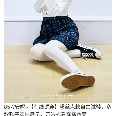
857/安妮~【在线试穿】粉丝点款自由试鞋，多
款鞋子实拍展示，沉浸式看穿搭效果