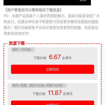
【用户登录后可以看到相关下载信息】
PS：本期产品纯属个人爱好而搭配展示，很高兴能呈现给广大
网友们，初夏女神也会不断更新与改进更多模特及靓丽的服装
展示！我们也接受各平台的买家秀和卖家秀的拍摄，欢迎各位
商家来咨询合作！
资源下载
照片（100张）
6.67
下载价格
女神币
立即购买
照片+花絮（照片100张+花絮14分钟）
11.87
下载价格
女神币