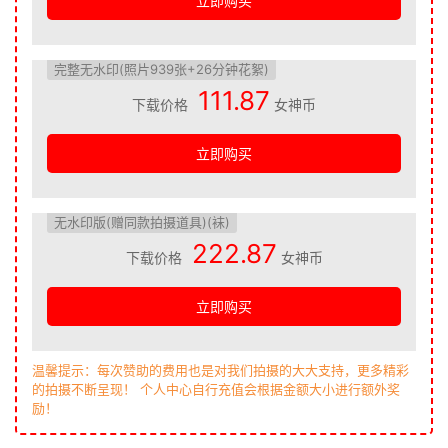
立即购买
完整无水印(照片939张+26分钟花絮)
111.87
下载价格
女神币
立即购买
无水印版(赠同款拍摄道具)(袜)
222.87
下载价格
女神币
立即购买
温馨提示：每次赞助的费用也是对我们拍摄的大大支持，更多精彩
的拍摄不断呈现！ 个人中心自行充值会根据金额大小进行额外奖
励！