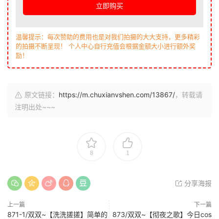
立即购买
温馨提示：每次赞助的费用也是对我们拍摄的大大支持，更多精彩
的拍摄不断呈现！ 个人中心自行充值会根据金额大小进行额外奖
励！
原文链接：
https://m.chuxianvshen.com/13867/
，转载请
注明出处~~~
8
1
分享海报
上一篇
下一篇
871-1/双双~【洗洗搓搓】简单的
873/双双~【彻夜之歌】今日cos