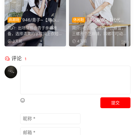
946/青子~【用心准
945/双双~【代代相
高跟鞋
休闲鞋
备】来看青子亲自准备的整套
传】提起手指螺纹的老话，不
简介: 出场穿搭由青子亲自准
简介: 老话讲一螺穷，二螺富，
穿搭，经典学院风上身，这套
少人小时候都听过，大家还能
备，选择清爽的学院风上衣短
三螺开个芝麻铺，四螺叮叮动，
上身效果很合意。
回忆起几句？
裙。两双同款材质的袜子，...
五螺挑屎桶。和双双聊...
3天前
4天前
评论
1
提交