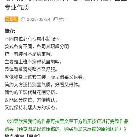
专业气质
高跟鞋
2026-05-24
推广
简介:
不同岗位都有专属小制服～
款式各有不同，各司其职超分明
统一着装可不是约束哦，
主要是上班不穿得花里胡哨，
整体看着清爽整齐又舒服。
就像我身上这套工装，版型温柔又耐看，
简约大方还特别显气质，好看又得体。
简约的工装代替花哨穿搭，
既能区分岗位、方便辨认，
又能保持利落大方的状态，
《如果欣赏我们的作品可拉至文章下方购买按钮进行完整作品
购买（预览图是经过压缩的，购买后是未压缩的原始图片）》
地点:室内
【居家】