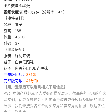
图片数量:
140张
视频长度:
花絮20分钟（分辨率：4K）
《模特资料》
名称：青子
身高：168
体重：46KG
鞋码：37
《服装搭配》
服装：好利来装
鞋子：白色低跟鞋
袜子：内黑外肉10D连裤袜
完整版照片：
881张
完整版花絮：
41分钟
【用户登录后可以看到相关下载信息】
PS：本期产品纯属个人爱好而搭配展示，很高兴能呈现给广大
网友们，初夏女神也会不断更新与改进更多模特及靓丽的服装
展示！我们也接受各平台的买家秀和卖家秀的拍摄，欢迎各位