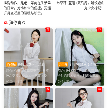
搓洗动作，是老一辈刻在生活里
七草荠 ,蓝瞳+双马尾，解锁吸血
的日常，对比如今的便捷，更懂
鬼少女标配！
岁月变迁里的温暖与珍贵。
猜你喜欢
荐
荐
948/安妮~【滔滔不
947/小颖~【亲切大
高跟鞋
小白鞋
绝】无需面对面，一通电话就
方】神情温和从容，是印象里
简介: 今天安妮里面穿了一条红
简介: 谁能不注意小颖这两条辫
能彻夜长谈，这大概就是女生
邻家女孩的样子，温顺恬静，
色连衣裙，外面套一件白大褂，
子！真的太长啦。都说长发及
之间难得的默契。
越看越舒服。
正聊起和闺蜜通电话的...
腰，她这编好的麻花辫，...
24小时前
2天前
荐
荐