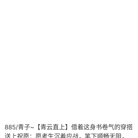
885/青子~【青云直上】借着这身书卷气的穿搭
送上祝愿：愿考生沉着应战，笔下顺畅无阻，