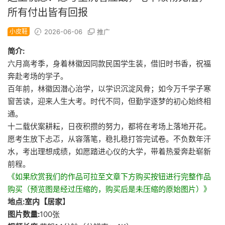
所有付出皆有回报
小皮鞋
2026-06-06
推广
简介:
六月高考季，身着林徽因同款民国学生装，借旧时书香，祝福
奔赴考场的学子。
百年前，林徽因潜心治学，以学识沉淀风骨；如今万千学子寒
窗苦读，迎来人生大考。时代不同，但勤学逐梦的初心始终相
通。
十二载伏案耕耘，日夜积攒的努力，都将在考场上落地开花。
愿考生放下忐忑，从容落笔，稳扎稳打答完试卷。不负数年汗
水，考出理想成绩，如愿踏进心仪的大学，带着热爱奔赴崭新
前程。
《如果欣赏我们的作品可拉至文章下方购买按钮进行完整作品
购买（预览图是经过压缩的，购买后是未压缩的原始图片）》
地点:室内【居家
】
图片数量:
100张