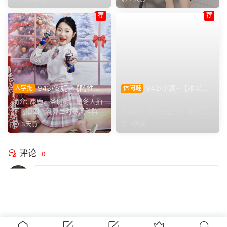
荐
荐
943/安妮~【随性悦
942/小颖~【难以招
人字拖
休闲鞋
己】不必被季节左右穿搭，喜
架】 微风根本解不了燥热，
简介: 麋鹿、圣诞树，是冬天拍
简介: 别看湖边风吹着，看着格
欢没有时间界限，无论什么时
没待一会儿就已经汗流浃背。
下的旧图。就算当时寒风阵阵，
外凉快，现实完全不一样！三伏
候，都可以穿上小裙子
也少不了学院风百褶裙...
天威力真不是开玩笑，...
3天前
4天前
评论
0