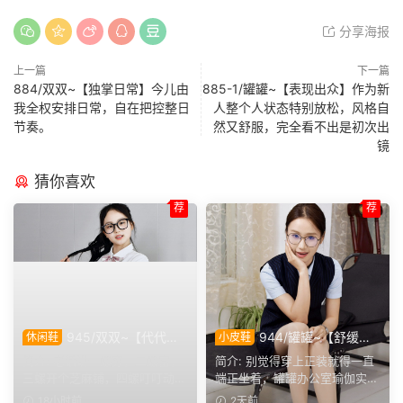
分享海报
上一篇
下一篇
884/双双~【独掌日常】今儿由
885-1/罐罐~【表现出众】作为新
我全权安排日常，自在把控整日
人整个人状态特别放松，风格自
节奏。
然又舒服，完全看不出是初次出
镜
猜你喜欢
荐
荐
945/双双~【代代相
944/罐罐~【舒缓筋
休闲鞋
小皮鞋
传】提起手指螺纹的老话，不
骨】谁说正装不方便舒展肢
简介: 老话讲一螺穷，二螺富，
简介: 别觉得穿上正装就得一直
少人小时候都听过，大家还能
体，干练得体的职场装束，练
三螺开个芝麻铺，四螺叮叮动，
端正坐着，罐罐办公室瑜伽实拍
回忆起几句？
瑜伽完全不受影响。
五螺挑屎桶。和双双聊...
来啦。就算一身正装，...
18小时前
2天前