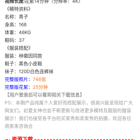
视频长度:
花絮14分钟（分辨率：4K）
《模特资料》
名称：青子
身高：168
体重：46KG
鞋码：37
《服装搭配》
服装：林徽因同款
鞋子：黑色小皮鞋
袜子：120D白色连裤袜
完整版照片：
746张
完整版花絮：
25分钟
【用户登录后可以看到相关下载信息】
PS：本期产品纯属个人爱好而搭配展示，很高兴能呈现给广大
网友们，初夏女神也会不断更新与改进更多模特及靓丽的服装
展示！我们也接受各平台的买家秀和卖家秀的拍摄，欢迎各位
商家来咨询合
资源下载