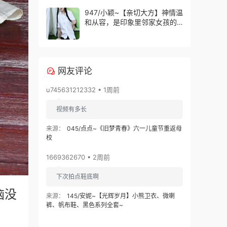
的默契。
947/小颖~【亲切大方】神情温
和从容，是印象里邻家女孩的
样子，温顺恬静，越看越舒
服。
网友评论
u745631212332 • 1周前
视频有多长
来源：
045/点点~《旧梦青春》六一儿童节重返母
校
1669362670 • 2周前
下次拍点鞋底啊
恼没
来源：
145/安妮~【光辉岁月】小熊卫衣、微喇
裤、帆布鞋、黑色系列全套~