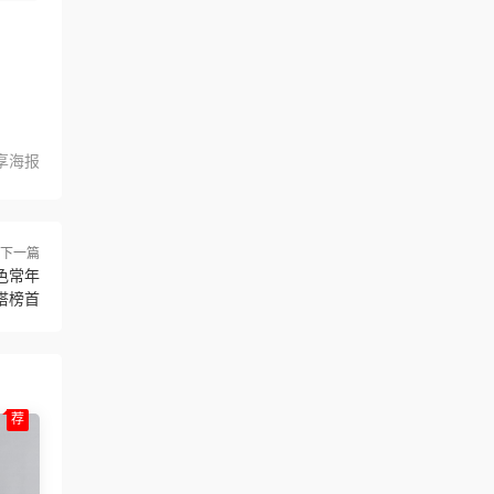
享海报
下一篇
色常年
搭榜首
荐