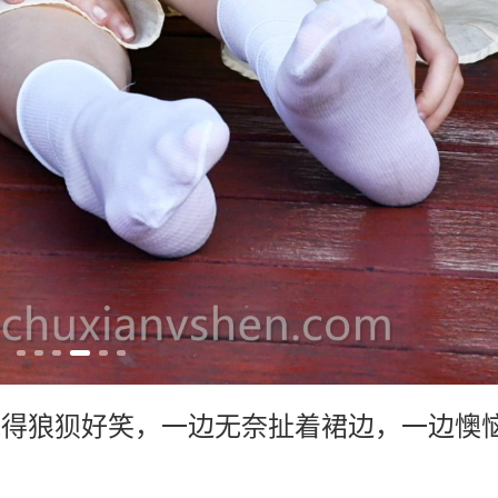
风搅得狼狈好笑，一边无奈扯着裙边，一边懊