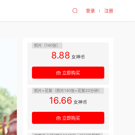
登录
注册
照片（140张）
8.88
女神币
立即购买
照片+花絮（照片140张+花絮20分钟）
16.66
女神币
立即购买