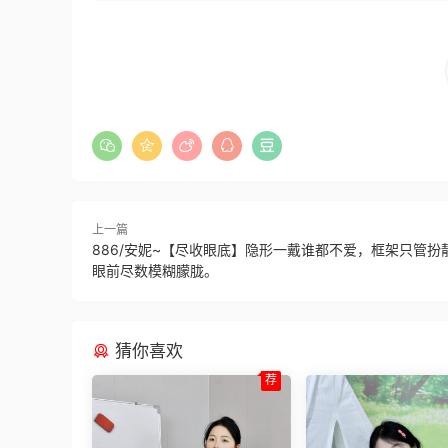
上一篇
886/安妮~【尽收眼底】隐形一戴谁都不爱，框架只管扮
眼前尽数模糊朦胧。
猜你喜欢
荐