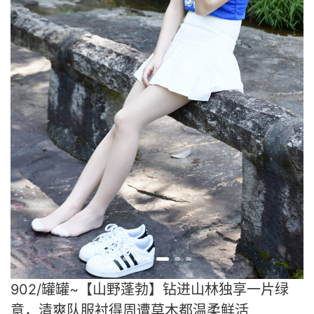
902/罐罐~【山野蓬勃】钻进山林独享一片绿
意，清爽队服衬得周遭草木都温柔鲜活