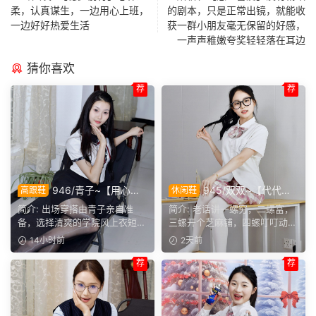
柔，认真谋生，一边用心上班，
的剧本，只是正常出镜，就能收
一边好好热爱生活
获一群小朋友毫无保留的好感，
一声声稚嫩夸奖轻轻落在耳边
猜你喜欢
荐
荐
946/青子~【用心准
945/双双~【代代相
高跟鞋
休闲鞋
备】来看青子亲自准备的整套
传】提起手指螺纹的老话，不
简介: 出场穿搭由青子亲自准
简介: 老话讲一螺穷，二螺富，
穿搭，经典学院风上身，这套
少人小时候都听过，大家还能
备，选择清爽的学院风上衣短
三螺开个芝麻铺，四螺叮叮动，
上身效果很合意。
回忆起几句？
裙。两双同款材质的袜子，...
五螺挑屎桶。和双双聊...
14小时前
2天前
荐
荐