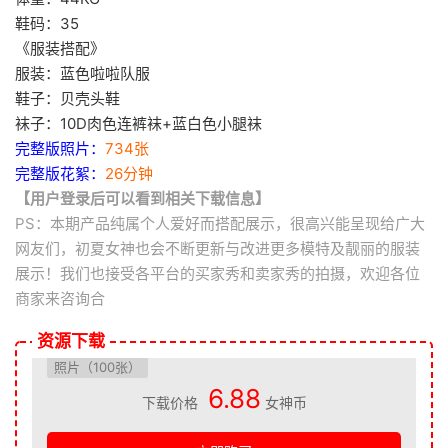
鞋码：35
《服装搭配》
服装：蓝色啦啦队服
鞋子：贝壳头鞋
袜子：10D肉色连裤袜+蓝白色小腿袜
完整版照片：
734张
完整版花絮：
26分钟
【用户登录后可以看到相关下载信息】
PS：本期产品纯属个人爱好而搭配展示，很高兴能呈现给广大
网友们，初夏女神也会不断更新与改进更多模特及靓丽的服装
展示！我们也接受各平台的买家秀和卖家秀的拍摄，欢迎各位
商家来咨询合
资源下载
照片（100张）
6.88
下载价格
女神币