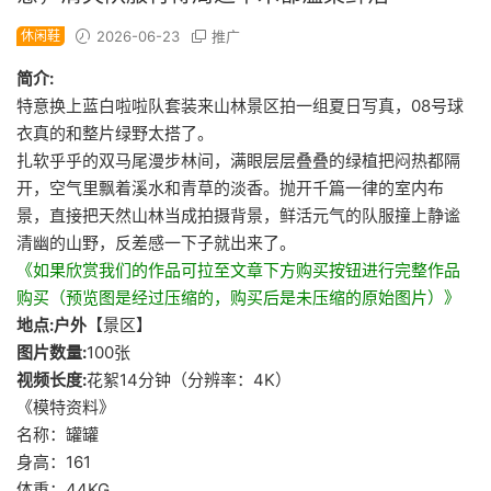
休闲鞋
2026-06-23
推广
简介:
特意换上蓝白啦啦队套装来山林景区拍一组夏日写真，08号球
衣真的和整片绿野太搭了。
扎软乎乎的双马尾漫步林间，满眼层层叠叠的绿植把闷热都隔
开，空气里飘着溪水和青草的淡香。抛开千篇一律的室内布
景，直接把天然山林当成拍摄背景，鲜活元气的队服撞上静谧
清幽的山野，反差感一下子就出来了。
《如果欣赏我们的作品可拉至文章下方购买按钮进行完整作品
购买（预览图是经过压缩的，购买后是未压缩的原始图片）》
地点:户外
【景区】
图片数量:
100张
视频长度:
花絮14分钟（分辨率：4K）
《模特资料》
名称：罐罐
身高：161
体重：44KG