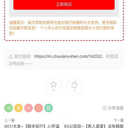
立即购买
温馨提示：每次赞助的费用也是对我们拍摄的大大支持，更多精彩
的拍摄不断呈现！ 个人中心自行充值会根据金额大小进行额外奖
励！
原文链接：
https://m.chuxianvshen.com/14232/
，转载请
注明出处~~~
6
1
分享海报
上一篇
下一篇
901/大发~【稳步前行】心怀温
903/双双~【惹人喜爱】没有精致