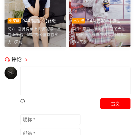
944/罐罐~【舒缓筋
943/安妮~【随性悦
小皮鞋
人字拖
骨】谁说正装不方便舒展肢
己】不必被季节左右穿搭，喜
简介: 别觉得穿上正装就得一直
简介: 麋鹿、圣诞树，是冬天拍
体，干练得体的职场装束，练
欢没有时间界限，无论什么时
端正坐着，罐罐办公室瑜伽实拍
下的旧图。就算当时寒风阵阵，
瑜伽完全不受影响。
候，都可以穿上小裙子
来啦。就算一身正装，...
也少不了学院风百褶裙...
3天前
4天前
评论
0
提交