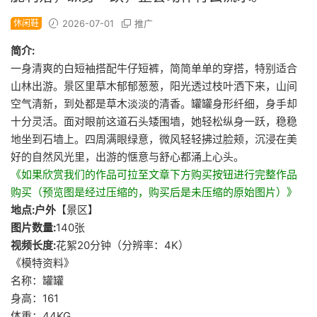
休闲鞋
2026-07-01
推广
简介:
一身清爽的白短袖搭配牛仔短裤，简简单单的穿搭，特别适合
山林出游。景区里草木郁郁葱葱，阳光透过枝叶洒下来，山间
空气清新，到处都是草木淡淡的清香。罐罐身形纤细，身手却
十分灵活。面对眼前这道石头矮围墙，她轻松纵身一跃，稳稳
地坐到石墙上。四周满眼绿意，微风轻轻拂过脸颊，沉浸在美
好的自然风光里，出游的惬意与舒心都涌上心头。
《如果欣赏我们的作品可拉至文章下方购买按钮进行完整作品
购买（预览图是经过压缩的，购买后是未压缩的原始图片）》
地点:户外
【景区】
图片数量:
140张
视频长度:
花絮20分钟（分辨率：4K）
《模特资料》
名称：罐罐
身高：161
体重：44KG