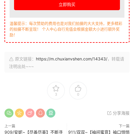
立即购买
温馨提示：每次赞助的费用也是对我们拍摄的大大支持，更多精彩
的拍摄不断呈现！ 个人中心自行充值会根据金额大小进行额外奖
励！
原文链接：
https://m.chuxianvshen.com/14343/
，转载请
注明出处~~~
3
0
分享海报
上一篇
下一篇
909/安妮~【尽善尽美】不断寻
911/双双~【袖间蜜意】袖口悄悄