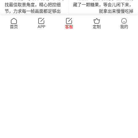
找最佳取景角度，精心把控细
藏了一颗糖果，等会儿闲下来，
节，力求每一帧画面都足够出
就拿出来慢慢吃掉
彩。
首页
APP
客服
定制
我的
猜你喜欢
荐
荐
946/青子~【用心准
945/双双~【代代相
高跟鞋
休闲鞋
备】来看青子亲自准备的整套
传】提起手指螺纹的老话，不
简介: 出场穿搭由青子亲自准
简介: 老话讲一螺穷，二螺富，
穿搭，经典学院风上身，这套
少人小时候都听过，大家还能
备，选择清爽的学院风上衣短
三螺开个芝麻铺，四螺叮叮动，
上身效果很合意。
回忆起几句？
裙。两双同款材质的袜子，...
五螺挑屎桶。和双双聊...
19小时前
2天前
荐
荐
944/罐罐~【舒缓筋
943/安妮~【随性悦
小皮鞋
人字拖
骨】谁说正装不方便舒展肢
己】不必被季节左右穿搭，喜
简介: 别觉得穿上正装就得一直
简介: 麋鹿、圣诞树，是冬天拍
体，干练得体的职场装束，练
欢没有时间界限，无论什么时
端正坐着，罐罐办公室瑜伽实拍
下的旧图。就算当时寒风阵阵，
瑜伽完全不受影响。
候，都可以穿上小裙子
来啦。就算一身正装，...
也少不了学院风百褶裙...
3天前
4天前
评论
0