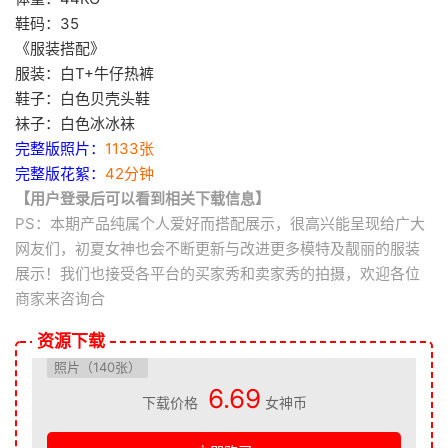
鞋码：35
《服装搭配》
服装：白T+牛仔热裤
鞋子：白色贝壳头鞋
袜子：白色冰冰袜
完整版照片：
1133张
完整版花絮：
42分钟
【用户登录后可以看到相关下载信息】
PS：本期产品纯属个人爱好而搭配展示，很高兴能呈现给广大
网友们，初夏女神也会不断更新与改进更多模特及靓丽的服装
展示！我们也接受各平台的买家秀和卖家秀的拍摄，欢迎各位
商家来咨询合
资源下载
照片（140张）
6.69
下载价格
女神币