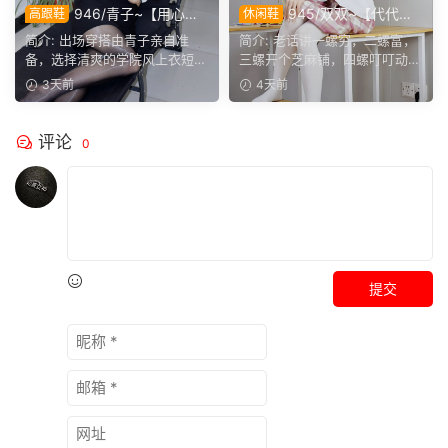
946/青子~【用心准
945/双双~【代代相
高跟鞋
休闲鞋
备】来看青子亲自准备的整套
传】提起手指螺纹的老话，不
简介: 出场穿搭由青子亲自准
简介: 老话讲一螺穷，二螺富，
穿搭，经典学院风上身，这套
少人小时候都听过，大家还能
备，选择清爽的学院风上衣短
三螺开个芝麻铺，四螺叮叮动，
上身效果很合意。
回忆起几句？
裙。两双同款材质的袜子，...
五螺挑屎桶。和双双聊...
3天前
4天前
评论
0
提交