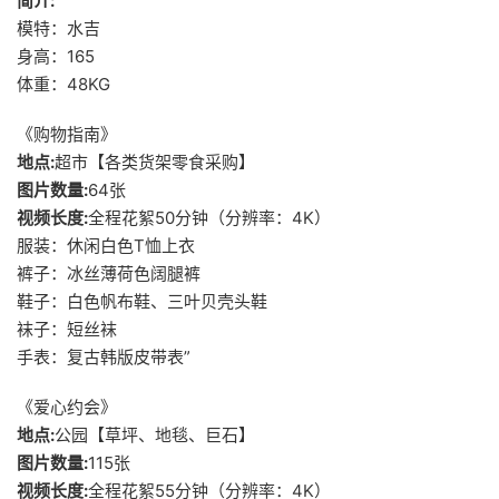
简介:
模特：水吉
身高：165
体重：48KG
《购物指南》
地点:
超市【各类货架零食采购】
图片数量:
64张
视频长度:
全程花絮50分钟（分辨率：4K）
服装：休闲白色T恤上衣
裤子：冰丝薄荷色阔腿裤
鞋子：白色帆布鞋、三叶贝壳头鞋
袜子：短丝袜
手表：复古韩版皮带表”
《爱心约会》
地点:
公园【草坪、地毯、巨石】
图片数量:
115张
视频长度:
全程花絮55分钟（分辨率：4K）