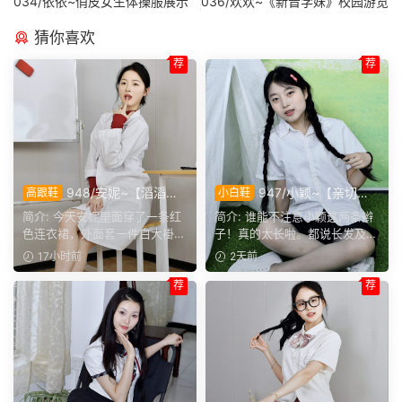
034/依依~俏皮女生体操服展示
036/欢欢~《新晋学妹》校园游览
猜你喜欢
荐
荐
948/安妮~【滔滔不
947/小颖~【亲切大
高跟鞋
小白鞋
绝】无需面对面，一通电话就
方】神情温和从容，是印象里
简介: 今天安妮里面穿了一条红
简介: 谁能不注意小颖这两条辫
能彻夜长谈，这大概就是女生
邻家女孩的样子，温顺恬静，
色连衣裙，外面套一件白大褂，
子！真的太长啦。都说长发及
之间难得的默契。
越看越舒服。
正聊起和闺蜜通电话的...
腰，她这编好的麻花辫，...
17小时前
2天前
荐
荐