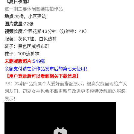
《夏日夜雨》
这一期主要休闲套装摆拍作品
地点:
大桥，小区建筑
图片数量:
72张
视频长度:
全程花絮43分钟（分辨率：4K）
服装：灰色T恤、白色热裤
鞋子：黑色匡威帆布鞋
袜子：10D连裤袜
未删减版照片:
549张
余额支付请在新作品发布后的第七天使用！
【用户登录后可以看到相关下载信息】
PS：本期产品纯属个人爱好而搭配展示，很高兴能呈现给广大
网友们，初夏女神也会不断更新与改进更多模特及靓丽的服装
展示！