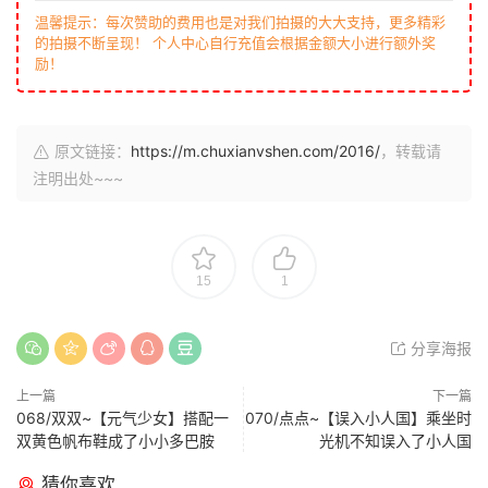
温馨提示：每次赞助的费用也是对我们拍摄的大大支持，更多精彩
的拍摄不断呈现！ 个人中心自行充值会根据金额大小进行额外奖
励！
原文链接：
https://m.chuxianvshen.com/2016/
，转载请
注明出处~~~
15
1
分享海报
上一篇
下一篇
068/双双~【元气少女】搭配一
070/点点~【误入小人国】乘坐时
双黄色帆布鞋成了小小多巴胺
光机不知误入了小人国
猜你喜欢