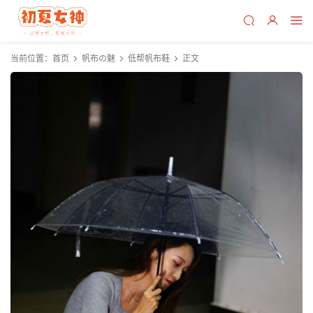
当前位置：
首页
帆布の魅
低帮帆布鞋
正文