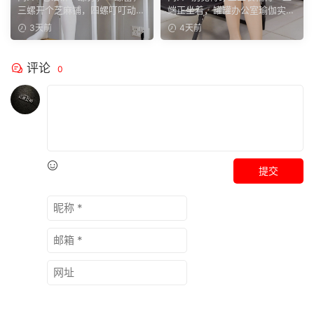
少人小时候都听过，大家还能
体，干练得体的职场装束，练
三螺开个芝麻铺，四螺叮叮动，
端正坐着，罐罐办公室瑜伽实拍
回忆起几句？
瑜伽完全不受影响。
五螺挑屎桶。和双双聊...
来啦。就算一身正装，...
3天前
4天前
评论
0
提交