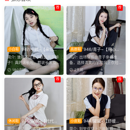
荐
荐
947/小颖~【亲切大
946/青子~【用心准
小白鞋
高跟鞋
方】神情温和从容，是印象里
备】来看青子亲自准备的整套
简介: 谁能不注意小颖这两条辫
简介: 出场穿搭由青子亲自准
邻家女孩的样子，温顺恬静，
穿搭，经典学院风上身，这套
子！真的太长啦。都说长发及
备，选择清爽的学院风上衣短
越看越舒服。
上身效果很合意。
腰，她这编好的麻花辫，...
裙。两双同款材质的袜子，...
18小时前
2天前
荐
荐
945/双双~【代代相
944/罐罐~【舒缓筋
休闲鞋
小皮鞋
传】提起手指螺纹的老话，不
骨】谁说正装不方便舒展肢
简介: 老话讲一螺穷，二螺富，
简介: 别觉得穿上正装就得一直