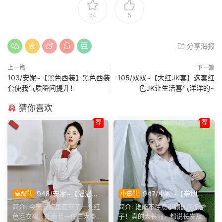
54
5
分享海报
上一篇
下一篇
103/安妮~【黑色西装】黑色西装
105/双双~【大红JK套】这套红
套使我气质瞬间提升！
色JK让生活喜气洋洋的~
猜你喜欢
荐
荐
948/安妮~【滔滔不
947/小颖~【亲切大
高跟鞋
小白鞋
绝】无需面对面，一通电话就
方】神情温和从容，是印象里
简介: 今天安妮里面穿了一条红
简介: 谁能不注意小颖这两条辫
能彻夜长谈，这大概就是女生
邻家女孩的样子，温顺恬静，
色连衣裙，外面套一件白大褂，
子！真的太长啦。都说长发及