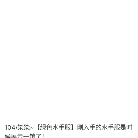
104/柒柒~【绿色水手服】刚入手的水手服是时
候展示一趟了！