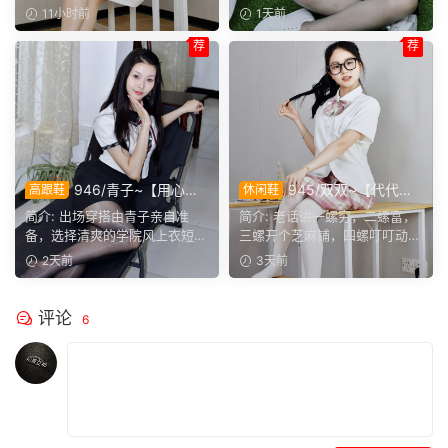
之间难得的默契。
越看越舒服。
正聊起和闺蜜通电话的...
腰，她这编好的麻花辫，...
11小时前
1天前
荐
荐
946/青子~【用心准
945/双双~【代代相
高跟鞋
休闲鞋
备】来看青子亲自准备的整套
传】提起手指螺纹的老话，不
简介: 出场穿搭由青子亲自准
简介: 老话讲一螺穷，二螺富，
穿搭，经典学院风上身，这套
少人小时候都听过，大家还能
备，选择清爽的学院风上衣短
三螺开个芝麻铺，四螺叮叮动，
上身效果很合意。
回忆起几句？
裙。两双同款材质的袜子，...
五螺挑屎桶。和双双聊...
2天前
3天前
评论
6