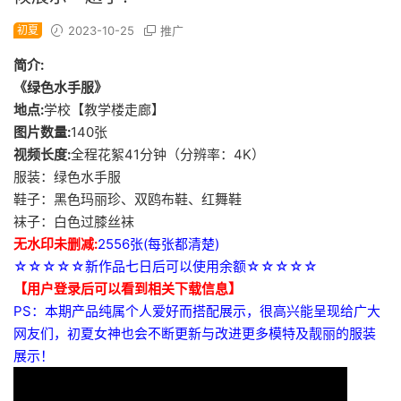
初夏
2023-10-25
推广
简介:
《绿色水手服》
地点:
学校【教学楼走廊】
图片数量:
140张
视频长度:
全程花絮41分钟（分辨率：4K）
服装：绿色水手服
鞋子：黑色玛丽珍、双鸥布鞋、红舞鞋
袜子：白色过膝丝袜
无水印未删减:
2556张(每张都清楚)
☆☆☆☆☆新作品七日后可以使用余额☆☆☆☆☆
【用户登录后可以看到相关下载信息】
PS：本期产品纯属个人爱好而搭配展示，很高兴能呈现给广大
网友们，初夏女神也会不断更新与改进更多模特及靓丽的服装
展示！