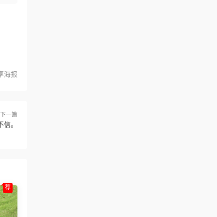
享海报
下一篇
不信。
荐