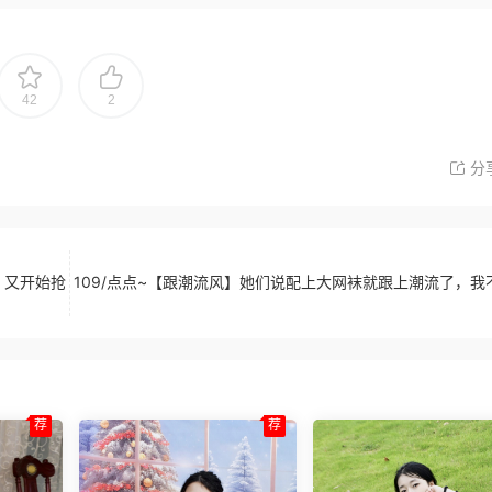
42
2
分
，又开始抢
109/点点~【跟潮流风】她们说配上大网袜就跟上潮流了，我
荐
荐