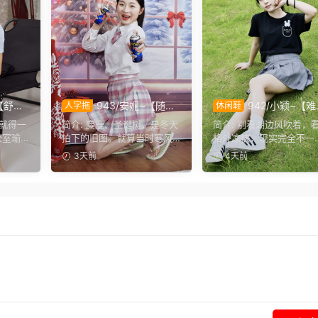
【舒缓
943/安妮~【随性
942/小颖~【
人字拖
休闲鞋
便舒展
悦己】不必被季节左右穿
招架】 微风根本解不了
装就得一
简介: 麋鹿、圣诞树，是冬天
简介: 别看湖边风吹着，
场装
搭，喜欢没有时间界限，无
热，没待一会儿就已经
公室瑜
拍下的旧图。就算当时寒风
格外凉快，现实完全不一
影响。
论什么时候，都可以穿上小
浃背。
身正
阵阵，也少不了学院风百褶
样！三伏天威力真不是开
3天前
4天前
裙子
裙...
笑，...