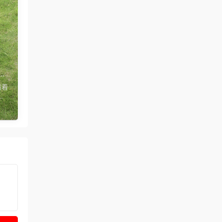
难以
燥
看着
汗流
玩