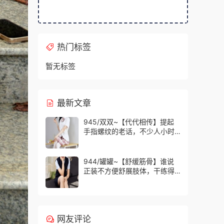
热门标签
暂无标签
最新文章
945/双双~【代代相传】提起
手指螺纹的老话，不少人小时
候都听过，大家还能回忆起几
句？
944/罐罐~【舒缓筋骨】谁说
正装不方便舒展肢体，干练得
体的职场装束，练瑜伽完全不
受影响。
网友评论