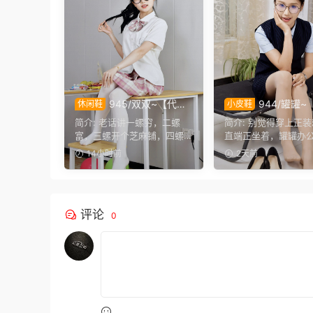
945/双双~【代代
944/罐罐~
休闲鞋
小皮鞋
相传】提起手指螺纹的老
筋骨】谁说正装不方
简介: 老话讲一螺穷，二螺
简介: 别觉得穿上正
话，不少人小时候都听过，
肢体，干练得体的职
富，三螺开个芝麻铺，四螺
直端正坐着，罐罐办
大家还能回忆起几句？
束，练瑜伽完全不受
叮叮动，五螺挑屎桶。和双
伽实拍来啦。就算一
14小时前
2天前
双聊...
装，...
评论
0