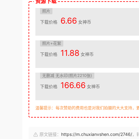
资源下载
照片
6.66
下载价格
女神币
照片+花絮
11.88
下载价格
女神币
无删减 无水印(照片2210张)
166.66
下载价格
女神币
温馨提示：每次赞助的费用也是对我们拍摄的大大支持，
原文链接：
https://m.chuxianvshen.com/2746/
，