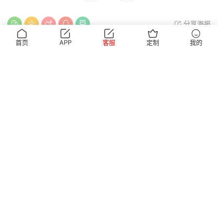
分享海报
首页
APP
客服
定制
我的
上一篇
下一篇
016/依依~M码无袖黑色衣搭配
019/念念~S码粉色JK套搭配36码
38码长靴
小白鞋
猜你喜欢
荐
荐
949/罐罐~【轻盈舒
948/安妮~【滔滔不
高跟鞋
高跟鞋
适】一直觉得单穿吊带会让人
绝】无需面对面，一通电话就
简介: 这大夏天太阳有多晒大家
简介: 今天安妮里面穿了一条红
难为情，不太好意思直接穿出
能彻夜长谈，这大概就是女生
都懂，要是出门不搭件外搭，胳
色连衣裙，外面套一件白大褂，
门，这件蕾丝长袖罩衫就是很
之间难得的默契。
膊露在外面晒久了，肤...
正聊起和闺蜜通电话的...
19小时前
2天前
好的搭配选择。