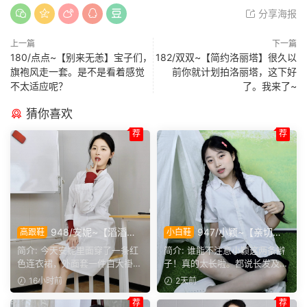
分享海报
上一篇
下一篇
180/点点~【别来无恙】宝子们，
182/双双~【简约洛丽塔】很久以
旗袍风走一套。是不是看着感觉
前你就计划拍洛丽塔，这下好
不太适应呢？
了。我来了~
猜你喜欢
荐
荐
948/安妮~【滔滔不
947/小颖~【亲切大
高跟鞋
小白鞋
绝】无需面对面，一通电话就
方】神情温和从容，是印象里
简介: 今天安妮里面穿了一条红
简介: 谁能不注意小颖这两条辫
能彻夜长谈，这大概就是女生
邻家女孩的样子，温顺恬静，
色连衣裙，外面套一件白大褂，
子！真的太长啦。都说长发及
之间难得的默契。
越看越舒服。
正聊起和闺蜜通电话的...
腰，她这编好的麻花辫，...
16小时前
2天前
荐
荐