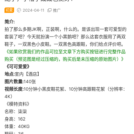
初夏
2024-04-11
推广
简介:
拍了那么多期JK啊，正装啊，什么的。是该出现一套可爱型的
套装了吧？今天就扮演一个小黑鹅吧？那么这套衣服用了两双
鞋子，一双黑色小皮鞋。一双黑色高跟鞋，你们给点评价吧。
《如果欣赏我们的作品可拉至文章下方购买按钮进行完整作品
购买（预览图是经过压缩的，购买后是未压缩的原始图片）》
《可可爱爱》
地点:
室内【酒店】
图片数量:
140张
视频长度:
10分钟小黑皮鞋花絮、10分钟高跟鞋花絮（分辨率：
4K）
《模特资料》
名称：柒柒
身高：162
体重：40KG
鞋码：36