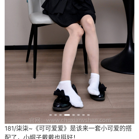
181/柒柒~《可可爱爱》是该来一套小可爱的搭
配了，小帽子戴戴也挺好！