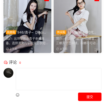
946/青子~【用心准
945/双双~【代代相
高跟鞋
休闲鞋
备】来看青子亲自准备的整套
传】提起手指螺纹的老话，不
简介: 出场穿搭由青子亲自准
简介: 老话讲一螺穷，二螺富，
穿搭，经典学院风上身，这套
少人小时候都听过，大家还能
备，选择清爽的学院风上衣短
三螺开个芝麻铺，四螺叮叮动，
上身效果很合意。
回忆起几句？
裙。两双同款材质的袜子，...
五螺挑屎桶。和双双聊...
3天前
4天前
评论
0
提交