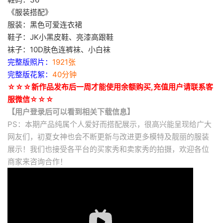
《服装搭配》
服装：黑色可爱连衣裙
鞋子：JK小黑皮鞋、亮漆高跟鞋
袜子：10D肤色连裤袜、小白袜
完整版照片：
1921张
完整版花絮：
40分钟
☆☆☆新作品发布后一周才能使用余额购买,充值用户请联系客
服微信☆☆☆
【用户登录后可以看到相关下载信息】
PS：本期产品纯属个人爱好而搭配展示，很高兴能呈现给广大
网友们，初夏女神也会不断更新与改进更多模特及靓丽的服装
展示！我们也接受各平台的买家秀和卖家秀的拍摄，欢迎各位
商家来咨询合作！