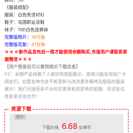
《服装搭配》
服装：白色免烫衬衫
鞋子：岛国职业凉鞋
袜子：10D白色连裤袜
完整版照片：
1815张
完整版花絮：
41分钟
☆☆☆新作品发布后一周才能使用余额购买,充值用户请联系客
服微信☆☆☆
【用户登录后可以看到相关下载信息】
PS：本期产品纯属个人爱好而搭配展示，很高兴能呈现给广大
网友们，初夏女神也会不断更新与改进更多模特及靓丽的服装
展示！我们也接受各平台的买家秀和卖家秀的拍摄，欢迎各位
商家来咨询合作！
资源下载
照片
6.68
下载价格
女神币