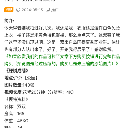
初夏
2024-05-15
推广
简介:
今天得着装我拍过好几次。我还是我，衣服还是这件白色免烫
上衣，裙子还是米黄色得包臀裙，那么重点来了。这双鞋子我
们这里还没出现过吧。这是一双来自岛国得夏季职业鞋。估计
也有部分人认出来了，好了。开始我得展示了！感谢欣赏。
《如果欣赏我们的作品可拉至文章下方购买按钮进行完整作品
购买（预览图是经过压缩的，购买后是未压缩的原始图片）》
《绿树成荫》
地点:
户外【公园】
图片数量:
140张
视频长度:
花絮20分钟（分辨率：4K）
《模特资料》
名称：双双
身高：165
体重：45KG
鞋码：36