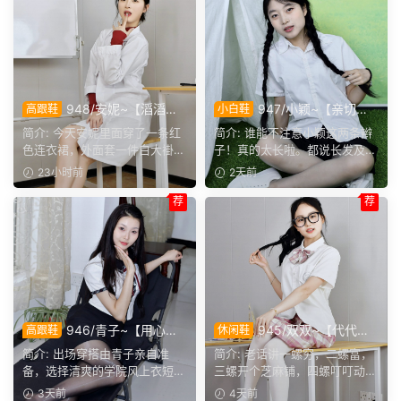
948/安妮~【滔滔不
947/小颖~【亲切大
高跟鞋
小白鞋
绝】无需面对面，一通电话就
方】神情温和从容，是印象里
简介: 今天安妮里面穿了一条红
简介: 谁能不注意小颖这两条辫
能彻夜长谈，这大概就是女生
邻家女孩的样子，温顺恬静，
色连衣裙，外面套一件白大褂，
子！真的太长啦。都说长发及
之间难得的默契。
越看越舒服。
正聊起和闺蜜通电话的...
腰，她这编好的麻花辫，...
23小时前
2天前
荐
荐
946/青子~【用心准
945/双双~【代代相
高跟鞋
休闲鞋
备】来看青子亲自准备的整套
传】提起手指螺纹的老话，不
简介: 出场穿搭由青子亲自准
简介: 老话讲一螺穷，二螺富，
穿搭，经典学院风上身，这套
少人小时候都听过，大家还能
备，选择清爽的学院风上衣短
三螺开个芝麻铺，四螺叮叮动，
上身效果很合意。
回忆起几句？
裙。两双同款材质的袜子，...
五螺挑屎桶。和双双聊...
3天前
4天前