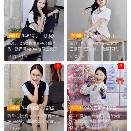
946/青子~【用心准
945/双双~【代代相
高跟鞋
休闲鞋
备】来看青子亲自准备的整套
传】提起手指螺纹的老话，不
简介: 出场穿搭由青子亲自准
简介: 老话讲一螺穷，二螺富，
穿搭，经典学院风上身，这套
少人小时候都听过，大家还能
备，选择清爽的学院风上衣短
三螺开个芝麻铺，四螺叮叮动，
上身效果很合意。
回忆起几句？
裙。两双同款材质的袜子，...
五螺挑屎桶。和双双聊...
13小时前
2天前
荐
荐
944/罐罐~【舒缓筋
943/安妮~【随性悦
小皮鞋
人字拖
骨】谁说正装不方便舒展肢
己】不必被季节左右穿搭，喜
简介: 别觉得穿上正装就得一直
简介: 麋鹿、圣诞树，是冬天拍
体，干练得体的职场装束，练
欢没有时间界限，无论什么时
端正坐着，罐罐办公室瑜伽实拍
下的旧图。就算当时寒风阵阵，
瑜伽完全不受影响。
候，都可以穿上小裙子
来啦。就算一身正装，...
也少不了学院风百褶裙...
3天前
4天前