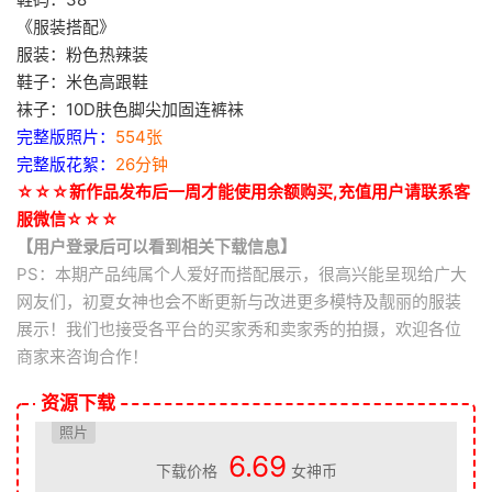
《服装搭配》
服装：粉色热辣装
鞋子：米色高跟鞋
袜子：10D肤色脚尖加固连裤袜
完整版照片：
554张
完整版花絮：
26分钟
☆☆☆新作品发布后一周才能使用余额购买,充值用户请联系客
服微信☆☆☆
【用户登录后可以看到相关下载信息】
PS：本期产品纯属个人爱好而搭配展示，很高兴能呈现给广大
网友们，初夏女神也会不断更新与改进更多模特及靓丽的服装
展示！我们也接受各平台的买家秀和卖家秀的拍摄，欢迎各位
商家来咨询合作！
资源下载
照片
6.69
下载价格
女神币