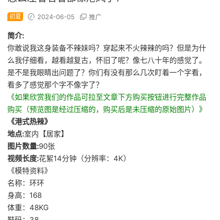
初夏
2024-06-05
推广
简介:
你敢说我这身装备不辣妹吗？穿起来不火辣辣的吗？但是为什
么我仔细看，越看越复古，怀旧了呢？像七八十年的感觉了。
是不是我眼睛出问题了？你们有没有那么几次盯着一个字看，
看多了感觉那个字不像字了？
《如果欣赏我们的作品可拉至文章下方购买按钮进行完整作品
购买（预览图是经过压缩的，购买后是未压缩的原始图片）》
《港式热辣》
地点:
室内【居家】
图片数量:
90张
视频长度:
花絮14分钟（分辨率：4K）
《模特资料》
名称：环环
身高：168
体重：48KG
鞋码：38