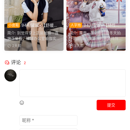
944/罐罐~【舒缓筋
943/安妮~【随性悦
小皮鞋
人字拖
骨】谁说正装不方便舒展肢
己】不必被季节左右穿搭，喜
简介: 别觉得穿上正装就得一直
简介: 麋鹿、圣诞树，是冬天拍
体，干练得体的职场装束，练
欢没有时间界限，无论什么时
端正坐着，罐罐办公室瑜伽实拍
下的旧图。就算当时寒风阵阵，
瑜伽完全不受影响。
候，都可以穿上小裙子
来啦。就算一身正装，...
也少不了学院风百褶裙...
2天前
3天前
评论
2
提交