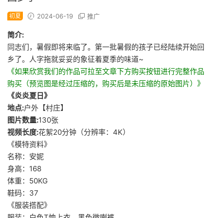
初夏
2024-06-19
推广
简介:
同志们，暑假即将来临了。第一批暑假的孩子已经陆续开始回
乡了。人字拖就妥妥的象征着夏季的味道~
《如果欣赏我们的作品可拉至文章下方购买按钮进行完整作品
购买（预览图是经过压缩的，购买后是未压缩的原始图片）》
《炎炎夏日》
地点:
户外【村庄】
图片数量:
130张
视频长度:
花絮20分钟（分辨率：4K）
《模特资料》
名称：安妮
身高：168
体重：50KG
鞋码：37
《服装搭配》
服装：白色T恤上衣、黑色微喇裤