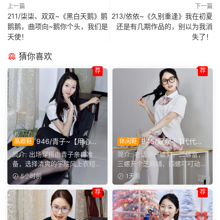
上一篇
下一篇
211/柒柒、双双~《黑白天鹅》鹅
213/依依~《久别重逢》我在初夏
鹅鹅，曲项向~鹅你个头，我们是
还是有几期作品的，别以为我消
天使！
失了！
猜你喜欢
荐
荐
946/青子~【用心准
945/双双~【代代相
高跟鞋
休闲鞋
备】来看青子亲自准备的整套
传】提起手指螺纹的老话，不
简介: 出场穿搭由青子亲自准
简介: 老话讲一螺穷，二螺富，
穿搭，经典学院风上身，这套
少人小时候都听过，大家还能
备，选择清爽的学院风上衣短
三螺开个芝麻铺，四螺叮叮动，
上身效果很合意。
回忆起几句？
裙。两双同款材质的袜子，...
五螺挑屎桶。和双双聊...
5小时前
1天前
荐
荐