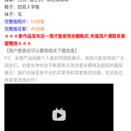
鞋子：四双人字拖
袜子：无
完整版照片：
1210张
完整版花絮：
41分钟
☆☆☆新作品发布后一周才能使用余额购买,充值用户请联系客
服微信☆☆☆
【用户登录后可以看到相关下载信息】
PS：本期产品纯属个人爱好而搭配展示，很高兴能呈现给广大
网友们，初夏女神也会不断更新与改进更多模特及靓丽的服装
展示！我们也接受各平台的买家秀和卖家秀的拍摄，欢迎各位
商家来咨询合作！