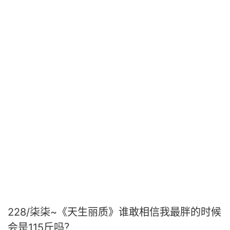
228/柒柒~《天生丽质》谁敢相信我最胖的时候
会是115斤吗？