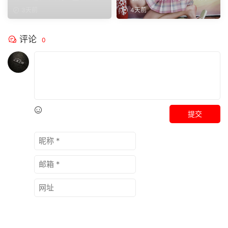
瑜伽完全不受影响。
候，都可以穿上小裙子
来啦。就算一身正装，...
也少不了学院风百褶裙...
3天前
4天前
评论
0
提交