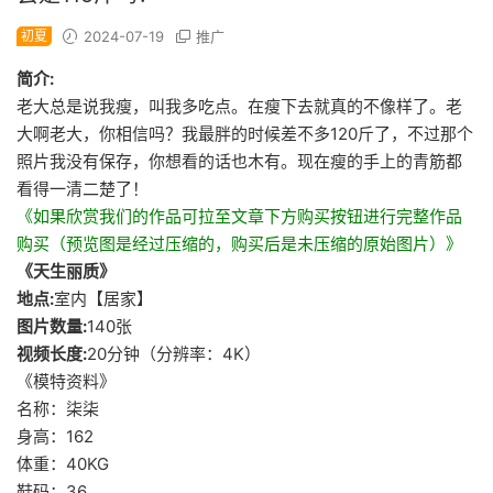
初夏
2024-07-19
推广
简介:
老大总是说我瘦，叫我多吃点。在瘦下去就真的不像样了。老
大啊老大，你相信吗？我最胖的时候差不多120斤了，不过那个
照片我没有保存，你想看的话也木有。现在瘦的手上的青筋都
看得一清二楚了！
《如果欣赏我们的作品可拉至文章下方购买按钮进行完整作品
购买（预览图是经过压缩的，购买后是未压缩的原始图片）》
《天生丽质》
地点:
室内【居家】
图片数量:
140张
视频长度:
20分钟（分辨率：4K）
《模特资料》
名称：柒柒
身高：162
体重：40KG
鞋码：36