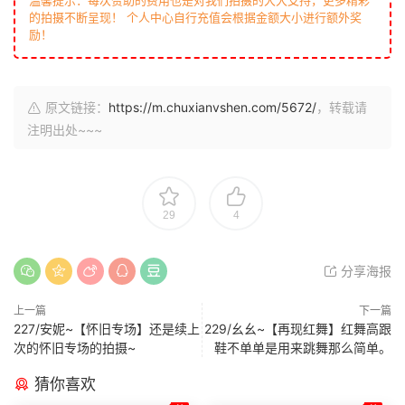
温馨提示：每次赞助的费用也是对我们拍摄的大大支持，更多精彩
的拍摄不断呈现！ 个人中心自行充值会根据金额大小进行额外奖
励！
原文链接：
https://m.chuxianvshen.com/5672/
，转载请
注明出处~~~
29
4
分享海报
上一篇
下一篇
227/安妮~【怀旧专场】还是续上
229/幺幺~【再现红舞】红舞高跟
次的怀旧专场的拍摄~
鞋不单单是用来跳舞那么简单。
猜你喜欢