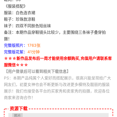
《服装搭配》
服装：白色连衣裙
鞋子：珍珠款凉鞋
袜子：四双不同肤色短丝袜
备注：本期作品穿鞋镜头比较少，主要围绕三条袜子叠穿拍
摄！
完整版照片：
1763张
完整版花絮：
41分钟
☆☆☆新作品发布后一周才能使用余额购买,充值用户请联系客
服微信☆☆☆
【用户登录后可以看到相关下载信息】
PS：本期产品纯属个人爱好而搭配展示，很高兴能呈现给广大
网友们，初夏女神也会不断更新与改进更多模特及靓丽的服装
展示！我们也接受各平台的买家秀和卖家秀的拍摄，欢迎各位
商家来咨询合作！
资源下载
照片