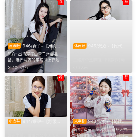
荐
荐
946/青子~【用心准
945/双双~【代代相
高跟鞋
休闲鞋
备】来看青子亲自准备的整套
传】提起手指螺纹的老话，不
简介: 出场穿搭由青子亲自准
简介: 老话讲一螺穷，二螺富，
穿搭，经典学院风上身，这套
少人小时候都听过，大家还能
备，选择清爽的学院风上衣短
三螺开个芝麻铺，四螺叮叮动，
上身效果很合意。
回忆起几句？
裙。两双同款材质的袜子，...
五螺挑屎桶。和双双聊...
13小时前
2天前
荐
荐
944/罐罐~【舒缓筋
943/安妮~【随性悦
小皮鞋
人字拖
骨】谁说正装不方便舒展肢
己】不必被季节左右穿搭，喜
简介: 别觉得穿上正装就得一直
简介: 麋鹿、圣诞树，是冬天拍
体，干练得体的职场装束，练
欢没有时间界限，无论什么时
端正坐着，罐罐办公室瑜伽实拍
下的旧图。就算当时寒风阵阵，