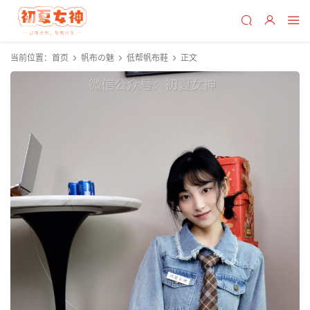
当前位置：
首页
帆布の魅
低帮帆布鞋
正文