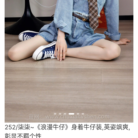
252/柒柒~《浪漫牛仔》身着牛仔装,英姿飒爽,
彰显不羁个性