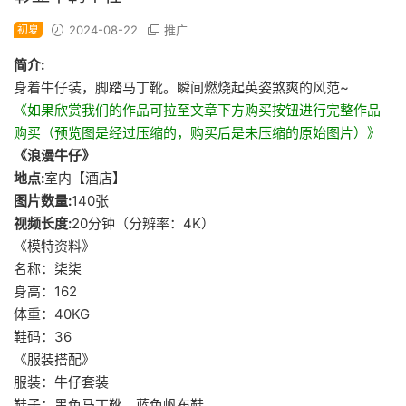
初夏
2024-08-22
推广
简介:
身着牛仔装，脚踏马丁靴。瞬间燃烧起英姿煞爽的风范~
《如果欣赏我们的作品可拉至文章下方购买按钮进行完整作品
购买（预览图是经过压缩的，购买后是未压缩的原始图片）》
《浪漫牛仔》
地点:
室内【酒店】
图片数量:
140张
视频长度:
20分钟（分辨率：4K）
《模特资料》
名称：柒柒
身高：162
体重：40KG
鞋码：36
《服装搭配》
服装：牛仔套装
鞋子：黑色马丁靴、蓝色帆布鞋