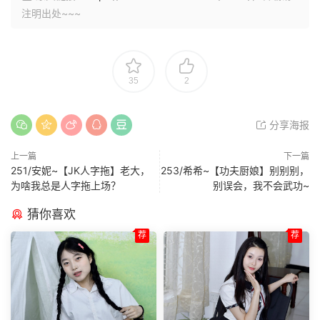
注明出处~~~
35
2
分享海报
上一篇
下一篇
251/安妮~【JK人字拖】老大，
253/希希~【功夫厨娘】别别别，
为啥我总是人字拖上场？
别误会，我不会武功~
猜你喜欢
荐
荐