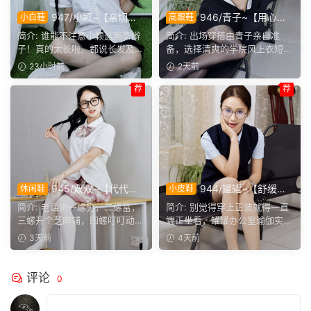
947/小颖~【亲切大
946/青子~【用心准
小白鞋
高跟鞋
方】神情温和从容，是印象里
备】来看青子亲自准备的整套
简介: 谁能不注意小颖这两条辫
简介: 出场穿搭由青子亲自准
邻家女孩的样子，温顺恬静，
穿搭，经典学院风上身，这套
子！真的太长啦。都说长发及
备，选择清爽的学院风上衣短
越看越舒服。
上身效果很合意。
腰，她这编好的麻花辫，...
裙。两双同款材质的袜子，...
23小时前
2天前
荐
荐
945/双双~【代代相
944/罐罐~【舒缓筋
休闲鞋
小皮鞋
传】提起手指螺纹的老话，不
骨】谁说正装不方便舒展肢
简介: 老话讲一螺穷，二螺富，
简介: 别觉得穿上正装就得一直
少人小时候都听过，大家还能
体，干练得体的职场装束，练
三螺开个芝麻铺，四螺叮叮动，
端正坐着，罐罐办公室瑜伽实拍
回忆起几句？
瑜伽完全不受影响。
五螺挑屎桶。和双双聊...
来啦。就算一身正装，...
3天前
4天前
评论
0