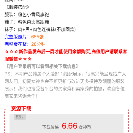
《服装搭配》
服装：粉色小香风旗袍
鞋子：粉色芭比高跟鞋
袜子：肉+黑+肉色连裤袜(不加固款)
完整版照片：
655张
完整版花絮：
28分钟
☆☆☆新作品发布后一周才能使用余额购买,充值用户请联系客
服微信☆☆☆
【用户登录后可以看到相关下载信息】
PS：本期产品纯属个人爱好而搭配展示，很高兴能呈现给广大
网友们，初夏女神也会不断更新与改进更多模特及靓丽的服装
展示！我们也接受各平台的买家秀和卖家秀的拍摄，欢迎各位
商家来咨询合作！
资源下载
照片
6.66
下载价格
女神币