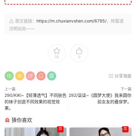
原文链接：
https://m.chuxianvshen.com/6795/
，转载请
注明出处~~~
33
0
分享海报
上一篇
下一篇
290/KiKi~【轻薄透气】不同肤色
292/柒柒~《圆梦大使》我来圆你
的袜子创造不同效果的视觉效
前女友的叠穿梦。
果。
猜你喜欢
荐
荐