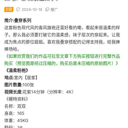
初夏
2024-10-16
推广
简介:叠穿系列
这套粉色现代风的香风旗袍还蛮好看的嘞，看起来很温柔的样
子。那么我必须要打破它的温柔感，袜子层次的穿起来。让我
成为焦点的那位姐姐。喜欢我叠穿搭配的记得支持我，给我捧
捧场哈。
《如果欣赏我们的作品可拉至文章下方购买按钮进行完整作品
购买（预览图是经过压缩的，购买后是未压缩的原始图片）》
《温柔粉袍》
地点:
室内【居家】
图片数量:
100张
视频长度:
花絮14分钟（分辨率：4K）
《模特资料》
名称：双双
身高：165
体重：45KG
鞋码：36