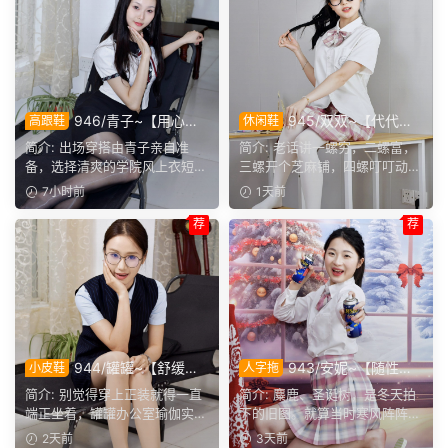
946/青子~【用心准
945/双双~【代代相
高跟鞋
休闲鞋
备】来看青子亲自准备的整套
传】提起手指螺纹的老话，不
简介: 出场穿搭由青子亲自准
简介: 老话讲一螺穷，二螺富，
穿搭，经典学院风上身，这套
少人小时候都听过，大家还能
备，选择清爽的学院风上衣短
三螺开个芝麻铺，四螺叮叮动，
上身效果很合意。
回忆起几句？
裙。两双同款材质的袜子，...
五螺挑屎桶。和双双聊...
7小时前
1天前
荐
荐
944/罐罐~【舒缓筋
943/安妮~【随性悦
小皮鞋
人字拖
骨】谁说正装不方便舒展肢
己】不必被季节左右穿搭，喜
简介: 别觉得穿上正装就得一直
简介: 麋鹿、圣诞树，是冬天拍
体，干练得体的职场装束，练
欢没有时间界限，无论什么时
端正坐着，罐罐办公室瑜伽实拍
下的旧图。就算当时寒风阵阵，
瑜伽完全不受影响。
候，都可以穿上小裙子
来啦。就算一身正装，...
也少不了学院风百褶裙...
2天前
3天前