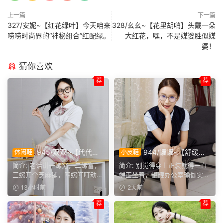
上一篇
下一篇
327/安妮~【红花绿叶】今天咱来
328/幺幺~【花里胡哨】头戴一朵
唠唠时尚界的“神秘组合”红配绿。
大红花，嘿，不是媒婆胜似媒
婆！
猜你喜欢
荐
荐
945/双双~【代代相
944/罐罐~【舒缓筋
休闲鞋
小皮鞋
传】提起手指螺纹的老话，不
骨】谁说正装不方便舒展肢
简介: 老话讲一螺穷，二螺富，
简介: 别觉得穿上正装就得一直
少人小时候都听过，大家还能
体，干练得体的职场装束，练
三螺开个芝麻铺，四螺叮叮动，
端正坐着，罐罐办公室瑜伽实拍
回忆起几句？
瑜伽完全不受影响。
五螺挑屎桶。和双双聊...
来啦。就算一身正装，...
13小时前
2天前
荐
荐