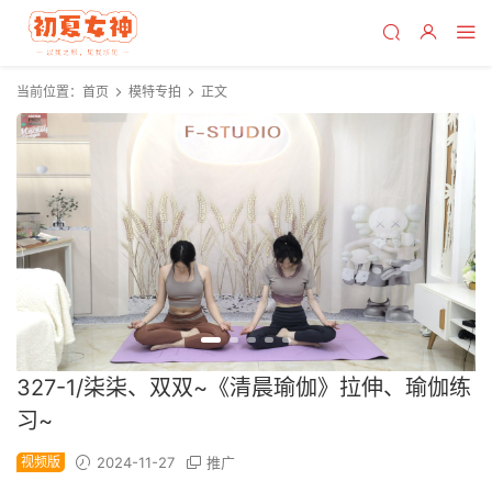
当前位置：
首页
模特专拍
正文
327-1/柒柒、双双~《清晨瑜伽》拉伸、瑜伽练
习~
视频版
2024-11-27
推广