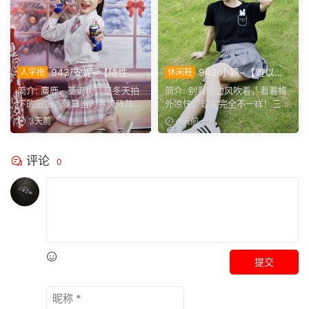
943/安妮~【随性悦
942/小颖~【难以招
人字拖
休闲鞋
己】不必被季节左右穿搭，喜
架】 微风根本解不了燥热，
简介: 麋鹿、圣诞树，是冬天拍
简介: 别看湖边风吹着，看着格
欢没有时间界限，无论什么时
没待一会儿就已经汗流浃背。
下的旧图。就算当时寒风阵阵，
外凉快，现实完全不一样！三伏
候，都可以穿上小裙子
也少不了学院风百褶裙...
天威力真不是开玩笑，...
3天前
4天前
评论
0
提交