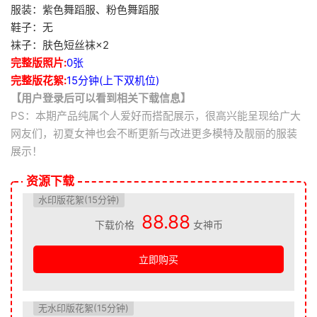
服装：紫色舞蹈服、粉色舞蹈服
鞋子：无
袜子：肤色短丝袜×2
完整版照片:
0张
完整版花絮:
15分钟(上下双机位)
【用户登录后可以看到相关下载信息】
PS：本期产品纯属个人爱好而搭配展示，很高兴能呈现给广大
网友们，初夏女神也会不断更新与改进更多模特及靓丽的服装
展示！
资源下载
水印版花絮(15分钟)
88.88
下载价格
女神币
立即购买
无水印版花絮(15分钟)