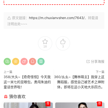
原文链接：
https://m.chuxianvshen.com/7643/
，转载请
注明出处~~~
18
3
分享海报
上一篇
下一篇
358/大头~【奇奇怪怪】今天我
360/幺幺~【舞林萌主】我穿上这
这一米七的显眼包，勇闯朱迪的
舞蹈服，感觉自己被艺术之神附
童话世界啦！
体，即将在这小天地大杀四方。
猜你喜欢
荐
荐