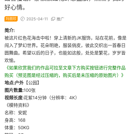
好心情。
玛丽珍
2025-04-11
推广
简介:
被这片红色花海击中啦！穿上清新的JK服饰，站在花前，像是
闯入了梦幻世界。花朵明艳，服装俏皮，彼此交织出一首春日
圆舞曲。希望以后的日子，也能如这般，处处是繁花，岁岁皆
欢愉。
《如果欣赏我们的作品可拉至文章下方购买按钮进行完整作品
购买（预览图是经过压缩的，购买后是未压缩的原始图片）》
地点:户外
【公园】
图片数量:
100张
视频长度:
花絮14分钟（分辨率：4K）
《模特资料》
名称：安妮
身高：168
体重：50KG