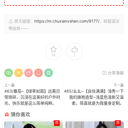
原文链接：
https://m.chuxianvshen.com/9177/
，转载请注
明出处~~~
16
1
分享海报
上一篇
下一篇
463/番茄~【绿草如茵】远离日
465/幺幺~【自信满满】浅秀一下
常琐碎，沉浸在这美好的户外时
我的旗袍造型~浅蓝色清新又温
光，快乐就是这么简单纯粹。
柔，简直就是为我量身定制。
猜你喜欢
荐
荐