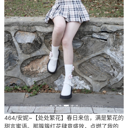
464/安妮~【处处繁花】春日来信，满是繁花的
甜言蜜语。那簇簇红花肆意盛放，点燃了我的