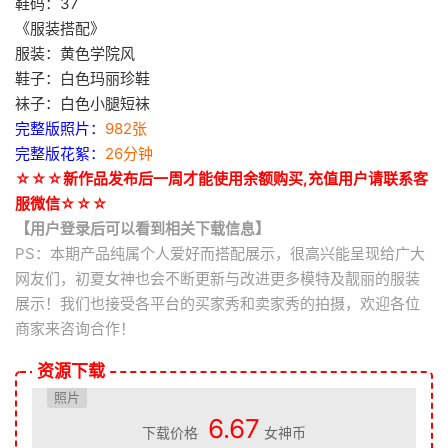
鞋码：37
《服装搭配》
服装：黄色学院风
鞋子：白色玛丽珍鞋
袜子：白色小腿短袜
完整版照片：
982张
完整版花絮：
26分钟
☆☆☆新作品发布后一周才能使用余额购买,充值用户请联系客
服微信☆☆☆
【用户登录后可以看到相关下载信息】
PS：本期产品纯属个人爱好而搭配展示，很高兴能呈现给广大
网友们，初夏女神也会不断更新与改进更多模特及靓丽的服装
展示！我们也接受各平台的买家秀和卖家秀的拍摄，欢迎各位
商家来咨询合作！
资源下载
照片
6.67
下载价格
女神币