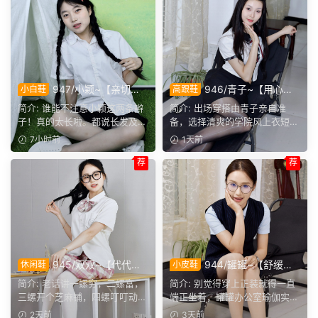
947/小颖~【亲切大
946/青子~【用心准
小白鞋
高跟鞋
方】神情温和从容，是印象里
备】来看青子亲自准备的整套
简介: 谁能不注意小颖这两条辫
简介: 出场穿搭由青子亲自准
邻家女孩的样子，温顺恬静，
穿搭，经典学院风上身，这套
子！真的太长啦。都说长发及
备，选择清爽的学院风上衣短
越看越舒服。
上身效果很合意。
腰，她这编好的麻花辫，...
裙。两双同款材质的袜子，...
7小时前
1天前
荐
荐
945/双双~【代代相
944/罐罐~【舒缓筋
休闲鞋
小皮鞋
传】提起手指螺纹的老话，不
骨】谁说正装不方便舒展肢
简介: 老话讲一螺穷，二螺富，
简介: 别觉得穿上正装就得一直
少人小时候都听过，大家还能
体，干练得体的职场装束，练
三螺开个芝麻铺，四螺叮叮动，
端正坐着，罐罐办公室瑜伽实拍
回忆起几句？
瑜伽完全不受影响。
五螺挑屎桶。和双双聊...
来啦。就算一身正装，...
2天前
3天前